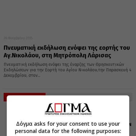
26 Νοεμβρίου 2015
Πνευματική εκδήλωση ενόψει της εορτής του
Αγ.Νικολάου, στη Μητρόπολη Λάρισας
Πνευματική εκδήλωση ενόψει της έναρξης των Θρησκευτικών
Εκδηλώσεων για την Εορτή του Αγίου Νικολάου,την Παρασκευή 4
Δεκεμβρίου, στον...
ΡΟΗ ΕΙΔΗΣΕΩΝ
ΔΙΑΦΟΡΑ
ΕΛΛΑΔΑ
07 Αυγούστου 2026
20:00
Δόγμα asks for your consent to use your
Η LEROY MERLIN
personal data for the following purposes:
στηρίζει τον
Ελληνικό