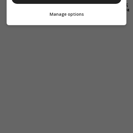
Η “Κιβωτός της
Ορθοδοξίας” σε
Manage options
όλα τα
περίπτερα