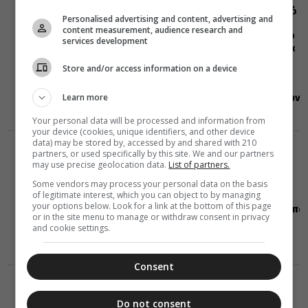
Ερυθρό Σταυρό
Personalised advertising and content, advertising and
με δωρεά
content measurement, audience research and
επιχειρησιακού
services development
εξοπλισμού για
την
Store and/or access information on a device
αντιμετώπιση
των
Learn more
καταστροφικών
πυρκαγιών
Your personal data will be processed and information from
your device (cookies, unique identifiers, and other device
data) may be stored by, accessed by and shared with 210
ΔΙΑΛΟΓΟΣ
ΔΙΑΦΟΡΑ
partners, or used specifically by this site. We and our partners
07 Αυγούστου 2026
may use precise geolocation data.
List of partners.
19:40
Some vendors may process your personal data on the basis
Η Μονή της
of legitimate interest, which you can object to by managing
Χώρας στην
your options below. Look for a link at the bottom of this page
Κωνσταντινούπο
or in the site menu to manage or withdraw consent in privacy
and cookie settings.
Consent
ΔΙΑΦΟΡΑ
ΕΛΛΑΔΑ
07 Αυγούστου 2026
Do not consent
19:25