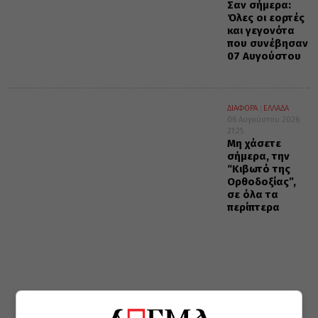
Σαν σήμερα:
Όλες οι εορτές
και γεγονότα
που συνέβησαν
07 Αυγούστου
ΔΙΑΦΟΡΑ
ΕΛΛΑΔΑ
06 Αυγούστου 2026
21:25
Μη χάσετε
σήμερα, την
“Κιβωτό της
Ορθοδοξίας”,
σε όλα τα
περίπτερα