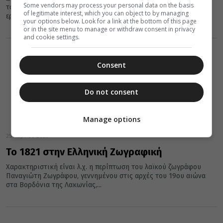
Some vendors may process your personal data on the basis
τους εντάχθηκαν στο σώμα της λαϊκής μυθοπλασίας και ο
of legitimate interest, which you can object to by managing
ερευνητής...
your options below. Look for a link at the bottom of this page
or in the site menu to manage or withdraw consent in privacy
and cookie settings.
Consent
Do not consent
Manage options
25 Μαρτίου 2025
Το 1821 στην Ελληνική Ζωγραφική
Χαρακτηριστική είναι λ.χ. η περίπτωση του λαϊκού ζωγράφου
Παναγιώτη Ζωγράφου, γεννημένου στις αρχές του 19ου αιώνα
στα Βορδόνια της Λακωνίας,...