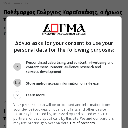
25 Μαρτίου 2025
Πολέμαρχος Γεώργιος Καραϊσκάκης, ο ήρωας
πρωταγωνιστής του 1821
Στις αρχές του Μαΐου του 1825 ο Καραϊσκάκης επανέρχεται στη
Στερεά και κατά τα μέσα του καλοκαιριού βρίσκεται σε...
Δόγμα asks for your consent to use your
personal data for the following purposes:
Personalised advertising and content, advertising and
content measurement, audience research and
services development
Store and/or access information on a device
Learn more
25 Μαρτίου 2025
Your personal data will be processed and information from
your device (cookies, unique identifiers, and other device
Η Επανάσταση του 1821 και ο ελληνικός
data) may be stored by, accessed by and shared with 210
παραδοσιακός πολιτισμός
partners, or used specifically by this site. We and our partners
may use precise geolocation data.
List of partners.
Δημιουργήθηκαν έτσι νέες παραδόσεις, οι οποίες με τη σειρά