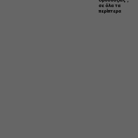
Ορθοδοξίας”,
σε όλα τα
περίπτερα