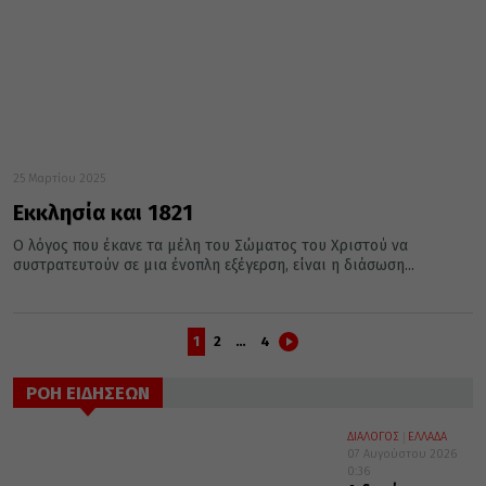
25 Μαρτίου 2025
Εκκλησία και 1821
Ο λόγος που έκανε τα μέλη του Σώματος του Χριστού να
συστρατευτούν σε μια ένοπλη εξέγερση, είναι η διάσωση...
1
2
…
4
ΡΟΗ ΕΙΔΗΣΕΩΝ
ΔΙΑΛΟΓΟΣ
ΕΛΛΑΔΑ
07 Αυγούστου 2026
0:36