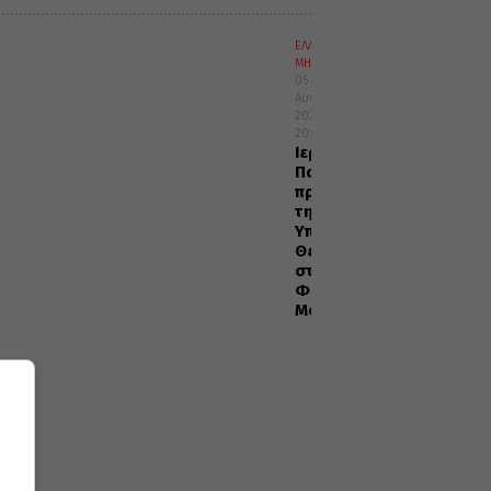
ΕΛΛΑΔΑ
ΜΗΤΡΟΠΟΛΕΙΣ
05
Αυγούστου
2026
20:29
Ιερά
Παράκληση
προς
την
Υπεραγία
Θεοτόκο
στα
Φαβριανά
Μονοφατσίου