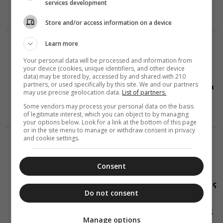
services development
Store and/or access information on a device
Learn more
ΔΙΑΛΟΓΟΣ
08 Αυγούστου 2026
Your personal data will be processed and information from
21:12
your device (cookies, unique identifiers, and other device
Γιατί ο Θεός
data) may be stored by, accessed by and shared with 210
επιτρέπει να
partners, or used specifically by this site. We and our partners
πεθαίνουν νέοι
may use precise geolocation data.
List of partners.
άνθρωποι
Some vendors may process your personal data on the basis
of legitimate interest, which you can object to by managing
your options below. Look for a link at the bottom of this page
or in the site menu to manage or withdraw consent in privacy
and cookie settings.
ΔΙΑΛΟΓΟΣ
08 Αυγούστου 2026
21:11
Consent
Γέροντας
Αιμιλιανός
Σιμωνοπετρίτης:
Do not consent
Ο εγωισμός
είναι λάθος
στην κρίση της
Manage options
νοήσεως