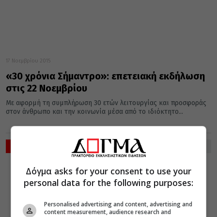
17 Νοεμβρίου 2015
«30 χρόνια Σήμαντρο»: επετειακή εκδήλωση
στις 22 Νοεμβρίου
Με αφορμή τη συμπλήρωση 30 ετών λειτουργίας και προσφοράς
στον άνθρωπο και την κοινωνία μέσα από το ιδιόκτητο...
ΡΟΗ ΕΙΔΗΣΕΩΝ
ΔΙΑΛΟΓΟΣ
ΔΙΑΦΟΡΑ
Δόγμα asks for your consent to use your
08 Αυγούστου 2026
personal data for the following purposes:
21:12
Λογισμοί και η
εν Χριστώ
Personalised advertising and content, advertising and
ειρήνη
content measurement, audience research and