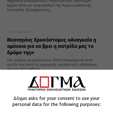
παρουσία διπλωματικών, στρατιωτικών, πολιτικών
αρχών αλλά και εκπροσώπων της Ρωμαιοκαθολικής
Εκκλησίας. Αξιοσημείωτες...
20 Οκτωβρίου 2014
Μεσσηνίας Χρυσόστομος «Αναγκαία η
ομόνοια για να βρει η πατρίδα μας το
δρόμο της»
Την ανάγκη για ομόνοια και πίστη υπογράμμισε στην
ομιλία του κατά τις σημερινές εορταστικές εκδηλώσεις
για την 187η επέτειο...
06 Οκτωβρίου 2014
Δόγμα asks for your consent to use your
Αρχιερατική θεία λειτουργία για την
personal data for the following purposes:
επέτειο εύρεσης της εικόνας Παναγίας
Έλωνας