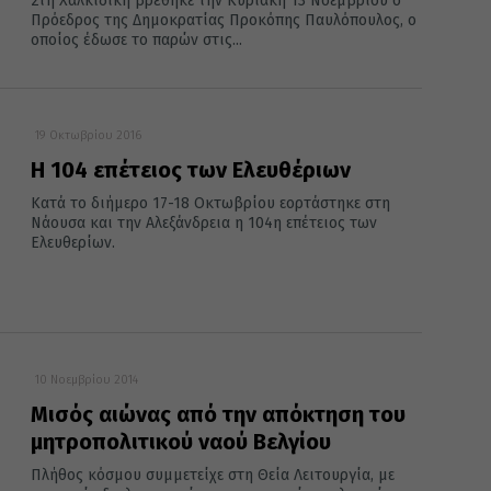
Στη Χαλκιδική βρέθηκε την Κυριακή 13 Νοεμβρίου ο
Πρόεδρος της Δημοκρατίας Προκόπης Παυλόπουλος, ο
οποίος έδωσε το παρών στις...
19 Οκτωβρίου 2016
Η 104 επέτειος των Ελευθέριων
Κατά το διήμερο 17-18 Οκτωβρίου εορτάστηκε στη
Νάουσα και την Αλεξάνδρεια η 104η επέτειος των
Ελευθερίων.
10 Νοεμβρίου 2014
Μισός αιώνας από την απόκτηση του
μητροπολιτικού ναού Βελγίου
Πλήθος κόσμου συμμετείχε στη Θεία Λειτουργία, με