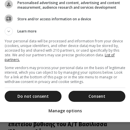
Personalised advertising and content, advertising and content
measurement, audience research and services development
Την όγδοη επέτειο από την εύρεση της θαυματουργού
εικόνας της Παναγίας της Έλωνας, τίμησε χθες η
ομώνυμη μονή της...
Store and/or access information on a device
Learn more
Your personal data will be processed and information from your device
04 Οκτωβρίου 2014
(cookies, unique identifiers, and other device data) may be stored by,
accessed by and shared with 210 partners, or used specifically by this
Ενας χρόνος χωρίς τον γέροντα της
site. We and our partners may use precise geolocation data.
List of
Αγάπης
partners.
Some vendors may process your personal data on the basis of legitimate
Έχει παρέλθει ένας χρόνος από την ημέρα που ο
interest, which you can object to by managing your options below. Look
μακαριστός Γέροντας Χρυσόστομος, ο Ηγούμενος της
for a link at the bottom of this page or in the site menu to manage or
Ιεράς Μονής Εσφιγμένου του...
withdraw consent in privacy and cookie settings.
Do not consent
Consent
30 Σεπτεμβρίου 2014
Manage options
Εκδηλώσεις εορτασμού της 71ης
επετείου βύθισης του Α/Τ Βασίλισσα