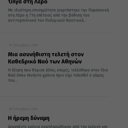
Όλγα στη Λέρο
Με ιδιαίτερη επισημότητα γιορτάστηκε την Παρασκευή
στη Λέρο η 71η επέτειος από την βύθιση του
αντιτορπιλικού του Πολεμικού Ναυτικού...
19 Σεπτεμβρίου 2014
Μια ασυνήθιστη τελετή στον
Καθεδρικό Ναό των Αθηνών
Η δέηση που θύμισε άλλες εποχές, τελέσθηκε στον ίδιο
Ναό όπου πενήντα χρόνια πριν είχε τελεσθεί ο γάμος
του...
18 Σεπτεμβρίου 2014
Η ήρεμη δύναμη
Δεκαπέντε χρόνια συμπληρώθηκαν από την εκλογή και