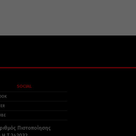
SOCIAL
OOK
TER
UBE
ριθμός Πιστοποίησης
.Η.Τ.242032