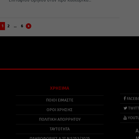
Επιταφίου Θρήνου στον Ιερό Καθεδρικό...
1
2
…
6
ΧΡΗΣΙΜΑ
FACEB
ΠΟΙΟΙ ΕΙΜΑΣΤΕ
TWIT
ΟΡΟΙ ΧΡΗΣΗΣ
YOUT
ΠΟΛΙΤΙΚΉ ΑΠΟΡΡΉΤΟΥ
ΤΑΥΤΟΤΗΤΑ
Α
Μ
ΠΛΗΡΟΦΟΡΊΕΣ Α.27 Ν.5253/2025