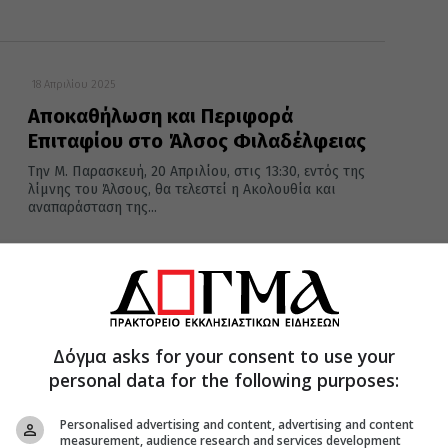
18 Απριλίου 2025
Αποκαθήλωση και Περιφορά
Επιταφίου στο Άλσος Φιλαδέλφειας
Την Μ. Παρασκευή, 20 Απριλίου, στις 13:30, εντός της
λίμνης του Άλσους, θα τελεστεί η Ακολουθία και
αναπαράσταση της...
04 Μαΐου 2024
Λαμπρή η Περιφορά του Επιταφίου
Δόγμα asks for your consent to use your
στον Αγιο Νικόλαο στο «Σημείο Μηδέν
personal data for the following purposes:
– Φωτογραφίες
Την κατανυκτική τελετή του επιταφίου θρήνου και της
Personalised advertising and content, advertising and content
περιφοράς του Επιταφίου βίωσαν οι πιστοί το βράδυ
measurement, audience research and services development