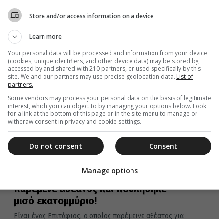
της Μεγάλης Παρασκευής...
Store and/or access information on a device
Learn more
04 Μαΐου 2024
Your personal data will be processed and information from your device
Η Ακολουθία του Επιταφίου θρήνου
(cookies, unique identifiers, and other device data) may be stored by,
accessed by and shared with 210 partners, or used specifically by this
και η συνάντηση των Επιταφίων στην
site. We and our partners may use precise geolocation data.
List of
partners.
Ιεράπετρα
Some vendors may process your personal data on the basis of legitimate
Σε ατμόσφαιρα βαθιάς κατάνυξης, ευλάβειας και
interest, which you can object to by managing your options below. Look
συγκίνησης, και με τη συνεχή ροή πολλών πιστών που
for a link at the bottom of this page or in the site menu to manage or
προσήλθαν για να προσκυνήσουν...
withdraw consent in privacy and cookie settings.
Do not consent
Consent
03 Μαΐου 2024
Manage options
Υψηλής αισθητικής επιτάφιος
παρέμενε αθέατος και πουλήθηκε
μισό εκατομμύριο!
Είναι ένας Επιτάφιος, ο οποίος παρέμεινε αθέατος για