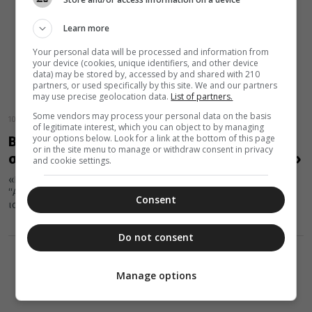
Learn more
Your personal data will be processed and information from
your device (cookies, unique identifiers, and other device
data) may be stored by, accessed by and shared with 210
partners, or used specifically by this site. We and our partners
may use precise geolocation data.
List of partners.
Some vendors may process your personal data on the basis
10 Μαρτίου 2014
of legitimate interest, which you can object to by managing
your options below. Look for a link at the bottom of this page
Βενιζέλος: Χαιρετίζουμε την απόφαση
or in the site menu to manage or withdraw consent in privacy
σύγκλησης της «Αγίας και Μεγάλης Συνόδου»
and cookie settings.
«Η Ελληνική Κυβέρνηση χαιρετίζει την απόφαση σύγκλησης της
“Αγίας και Μεγάλης Συνόδου” το 2016 και παρακολουθεί με
Consent
ισχυρό ενδιαφέρον...
Do not consent
Manage options