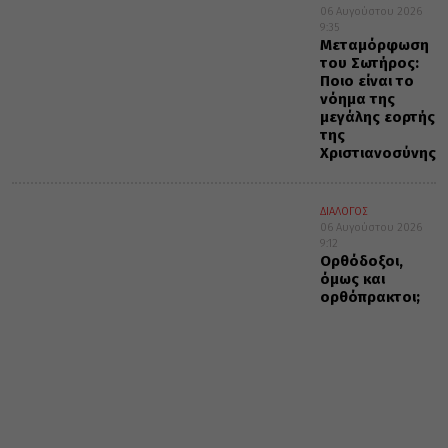
06 Αυγούστου 2026
9:35
Μεταμόρφωση
του Σωτήρος:
Ποιο είναι το
νόημα της
μεγάλης εορτής
της
Χριστιανοσύνης
ΔΙΑΛΟΓΟΣ
06 Αυγούστου 2026
9:12
Ορθόδοξοι,
όμως και
ορθόπρακτοι;