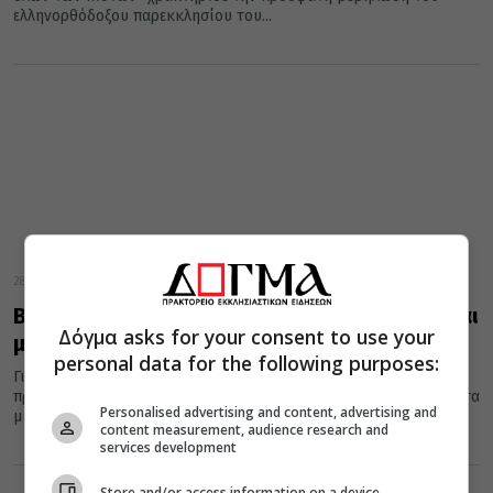
ελληνορθόδοξου παρεκκλησίου του...
28 Μαρτίου 2014
Βενιζέλος για Πατριάρχη Αλεξανδρείας: «Είναι
Δόγμα asks for your consent to use your
μια πολύ μεγάλη προσωπικότητα..»
personal data for the following purposes:
Για εκκλησιαστικά ζητήματα όπως η πρόσφατη σύναξη των
προκαθημένων των Ορθοδόξων Εκκλησιών καθώς και για θέματα
Personalised advertising and content, advertising and
μεσογειακής και αφρικάνικης...
content measurement, audience research and
services development
Store and/or access information on a device