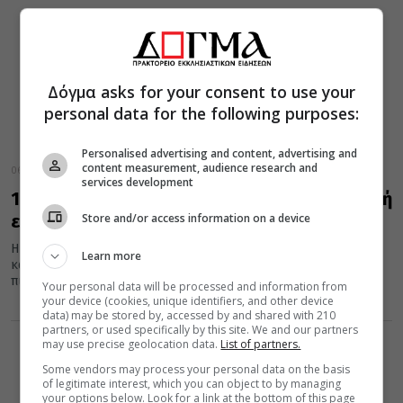
Δόγμα asks for your consent to use your
personal data for the following purposes:
Personalised advertising and content, advertising and
content measurement, audience research and
06 Μαΐου 2022
services development
11χρονη ομογενής διοργάνωσε φιλανθρωπική
Store and/or access information on a device
εκστρατεία για νοσοκομείο
Η 11χρονη Λαμπρινή διοργανώτρια της εκστρατείας μαζί με τις
Learn more
καθηγήτριες εκπαιδευτικούς και τους συμμαθητές μαζεύουν
πιτζάμες και κάλτσες για...
Your personal data will be processed and information from
your device (cookies, unique identifiers, and other device
data) may be stored by, accessed by and shared with 210
partners, or used specifically by this site. We and our partners
may use precise geolocation data.
List of partners.
Some vendors may process your personal data on the basis
of legitimate interest, which you can object to by managing
your options below. Look for a link at the bottom of this page