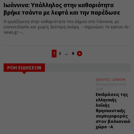
Ιωάννινα: Υπάλληλος στην καθαριότητα
βρήκε τσάντα με λεφτά και την παρέδωσε
Η εργαζόμενη στην καθαριότητα του Δήμου στα Γιάννενα, με
ευσυνειδησία και χωρίς δεύτερη σκέψη, – σημειώνει το epirus-tv-
news.gr –...
1
2
…
8
ΡΟΗ ΕΙΔΗΣΕΩΝ
ΔΙΑΛΟΓΟΣ
ΔΙΑΦΟΡΑ
08 Αυγούστου 2026
20:19
Επιδράσεις της
ελληνικής
λαϊκής
θρησκευτικής
συμπεριφοράς
στον βαλκανικό
χώρο -Α΄