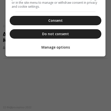
or in the site menu to manage or withdraw consent in privacy
and cookie settings.
Consent
23 Μαρτίου 2022
Διανομή δεμάτων τροφίμων στη Μητρόπολη
Do not consent
Μαρωνείας
Manage options
Διανομή τροφίμων στη Μητρόπολη Μαρωνείας και Κομοτηνής
22 Φεβρουαρίου 2022