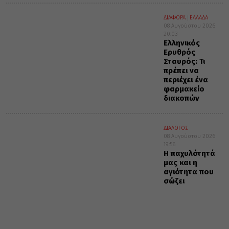
ΔΙΑΦΟΡΑ
ΕΛΛΑΔΑ
08 Αυγούστου 2026
20:03
Ελληνικός
Ερυθρός
Σταυρός: Τι
πρέπει να
περιέχει ένα
φαρμακείο
διακοπών
ΔΙΑΛΟΓΟΣ
08 Αυγούστου 2026
19:56
Η παχυλότητά
μας και η
αγιότητα που
σώζει