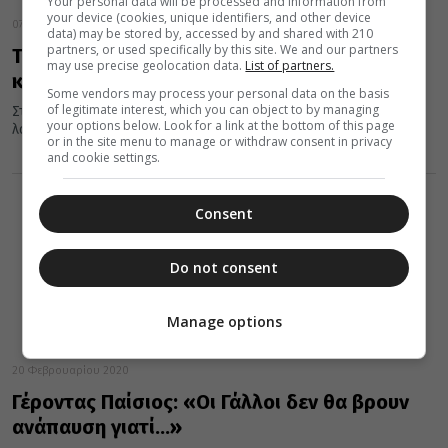
Your personal data will be processed and information from
your device (cookies, unique identifiers, and other device
07 Απριλίου 2020
data) may be stored by, accessed by and shared with 210
partners, or used specifically by this site. We and our partners
Tα 10 πιο περίεργα πασχαλινά έθιμα του
may use precise geolocation data.
List of partners.
κόσμου!
Some vendors may process your personal data on the basis
of legitimate interest, which you can object to by managing
Στην Ελλάδα το Πάσχα το έθιμο ...επιτάσσει γλέντι, κατά κύριο
your options below. Look for a link at the bottom of this page
λόγο στο χωριό, και σούβλισμα του οβελία. Και μπορεί...
or in the site menu to manage or withdraw consent in privacy
and cookie settings.
Consent
Do not consent
Manage options
20 Φεβρουαρίου 2020
Γέροντας Παίσιος: «Οι Γάλλοι δεν θα βρουν
ανάπαυση γιατί…»