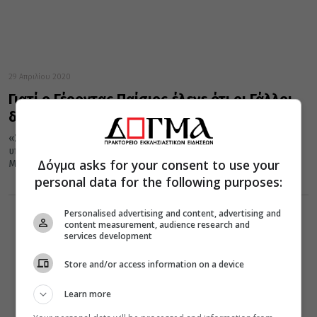
29 Απριλίου 2020
Γιατί ο Γέροντας Παίσιος έλεγε ότι οι Γάλλοι
δε θα βρουν ανάπαυση
«Στη Γαλλία, παρόλο που είναι κράτος προοδευμένο – δεν είναι
υπανάπτυκτο- «τελευταία» ογδόντα χιλιάδες έγιναν
Δόγμα asks for your consent to use your
Μουσουλμάνοι».
personal data for the following purposes:
Personalised advertising and content, advertising and
content measurement, audience research and
services development
Store and/or access information on a device
Learn more