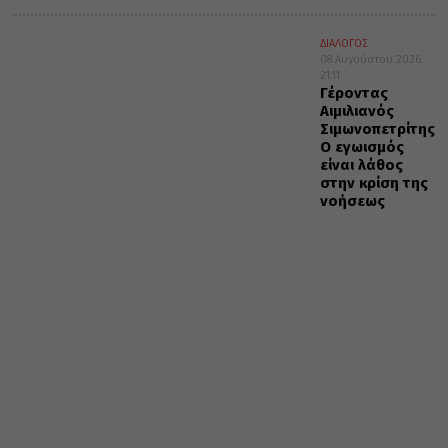
ΔΙΑΛΟΓΟΣ
08 Αυγούστου 2026
21:11
Γέροντας
Αιμιλιανός
Σιμωνοπετρίτης:
Ο εγωισμός
είναι λάθος
στην κρίση της
νοήσεως