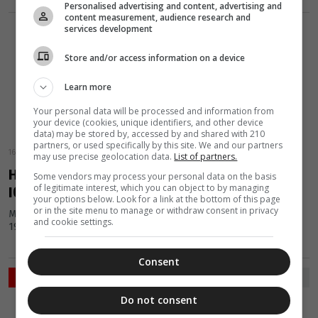
Personalised advertising and content, advertising and
content measurement, audience research and
services development
Store and/or access information on a device
Learn more
Your personal data will be processed and information from
your device (cookies, unique identifiers, and other device
data) may be stored by, accessed by and shared with 210
partners, or used specifically by this site. We and our partners
16 Μαΐου 2013
may use precise geolocation data.
List of partners.
Η γιορτή νεολαίας της Ι.Μ. Λευκάδος και
Some vendors may process your personal data on the basis
of legitimate interest, which you can object to by managing
Ιθάκης
your options below. Look for a link at the bottom of this page
or in the site menu to manage or withdraw consent in privacy
Μια ξεχωριστή γιορτή για τους νέους διοργανώνει την Κυριακή
and cookie settings.
19 Μαΐου η Ιερά Μητρόπολη Λευκάδος και Ιθάκης.
Consent
ΡΟΗ ΕΙΔΗΣΕΩΝ
Do not consent
ΔΙΑΛΟΓΟΣ
ΕΛΛΑΔΑ
07 Αυγούστου 2026