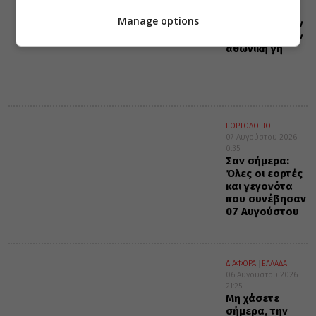
0:36
Manage options
Διδαχές για την
προσευχή στην
αθωνική γη
ΕΟΡΤΟΛΟΓΙΟ
07 Αυγούστου 2026
0:35
Σαν σήμερα:
Όλες οι εορτές
και γεγονότα
που συνέβησαν
07 Αυγούστου
ΔΙΑΦΟΡΑ
ΕΛΛΑΔΑ
06 Αυγούστου 2026
21:25
Μη χάσετε
σήμερα, την