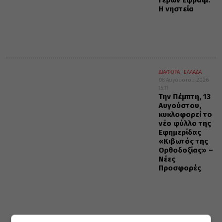
Γέρων Εφραίμ:
Η νηστεία
ΔΙΑΦΟΡΑ
ΕΛΛΑΔΑ
08 Αυγούστου 2026
15:11
Την Πέμπτη, 13
Αυγούστου,
κυκλοφορεί το
νέο φύλλο της
Εφημερίδας
«Κιβωτός της
Ορθοδοξίας» –
Νέες
Προσφορές