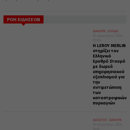
ΡΟΗ ΕΙΔΗΣΕΩΝ
ΔΙΑΦΟΡΑ
ΕΛΛΑΔΑ
07 Αυγούστου 2026
20:00
Η LEROY MERLIN
στηρίζει τον
Ελληνικό
Ερυθρό Σταυρό
με δωρεά
επιχειρησιακού
εξοπλισμού για
την
αντιμετώπιση
των
καταστροφικών
πυρκαγιών
ΔΙΑΛΟΓΟΣ
ΔΙΑΦΟΡΑ
07 Αυγούστου 2026
19:40