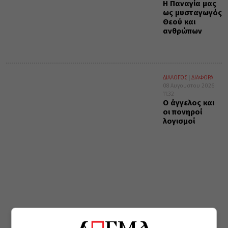
Η Παναγία μας
ως μυσταγωγός
Θεού και
ανθρώπων
ΔΙΑΛΟΓΟΣ
ΔΙΑΦΟΡΑ
08 Αυγούστου 2026
11:32
Ο άγγελος και
οι πονηροί
λογισμοί