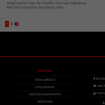
Φεβρουαρίου 2024, θα τελεσθεί στον Ιερό Καθεδρικό
Ναό Αγίου Γεωργίου Στοκχόλμης Θεία...
1
2
ΧΡΗΣΙΜΑ
FACEB
ΠΟΙΟΙ ΕΙΜΑΣΤΕ
TWIT
ΟΡΟΙ ΧΡΗΣΗΣ
YOUT
ΠΟΛΙΤΙΚΉ ΑΠΟΡΡΉΤΟΥ
ΤΑΥΤΟΤΗΤΑ
Α