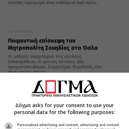
Κλεόπας ιερούργησε στον Καθεδρικό Ναό Αγίου...
10 Ιουνίου 2024
Ποιμαντική επίσκεψη του
Μητροπολίτη Σουηδίας στο Όσλο
Οι μαθητές συμμετέχουν στις εξετάσεις
Ελληνομάθειας. Οι φετινές εξετάσεις ήδη
πραγματοποιήθηκαν. Συμμετείχαν 15 μαθητές, στα
πέντε πρώτα από τα...
31 Μαΐου 2024
Δόγμα asks for your consent to use your
Επέτειος δεκαετούς αρχιερατείας
personal data for the following purposes:
Μητροπολίτου Σουηδίας Κλεόπα
Η Θεία Λειτουργία μεταδόθηκε ζωντανά από το
Personalised advertising and content, advertising and content
Facebookpageτης Ι. Μητροπόλεως Σουηδίας, με