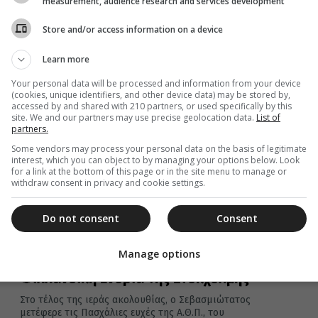
measurement, audience research and services development
πρωτοβουλία του κ. Νικολάου Κίτσιου.
Store and/or access information on a device
Learn more
01 Μαΐου 2024
Your personal data will be processed and information from your device
(cookies, unique identifiers, and other device data) may be stored by,
Χειροτονία Πρεσβυτέρου στη
accessed by and shared with 210 partners, or used specifically by this
site. We and our partners may use precise geolocation data.
List of
Μητρόπολη Σουηδίας (ΦΩΤΟ)
partners.
Σε μια εποχή που εψύγη η αγάπη των πολλών, σ’ ένα
Some vendors may process your personal data on the basis of legitimate
κόσμο που κυβερνά το συμφέρον, που ο εγωισμός...
interest, which you can object to by managing your options below. Look
for a link at the bottom of this page or in the site menu to manage or
withdraw consent in privacy and cookie settings.
Do not consent
Consent
30 Μαρτίου 2024
Manage options
Η Μεγάλη Παρασκευή στην
Φιλλανδική Ενορία της Στοκχόλμης
Στο τέλος της ιεράς ακολουθίας, ο Σεβασμιώτατος
μετέφερε τις Πασχάλιες ευχές της Α.Θ.Π., του