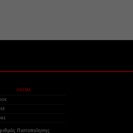
SOCIAL
OOK
TER
UBE
ριθμός Πιστοποίησης