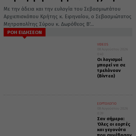
Με την άδεια και την ευλογία του Σεβασμιωτάτου
Αρχιεπισκόπου Κρήτης κ. Ειρηναίου, ο Σεβασμιώτατος
Μητροπολίτης Σύρου κ. Δωρόθεος Β'...
ΡΟΗ ΕΙΔΗΣΕΩΝ
VIDEOS
08 Αυγούστου 2026
0:40
Οι λογισμοί
μπορεί να σε
τρελάνουν
(Βίντεο)
ΕΟΡΤΟΛΟΓΙΟ
08 Αυγούστου 2026
0:39
Σαν σήμερα:
Όλες οι εορτές
και γεγονότα
που συνέβησαν