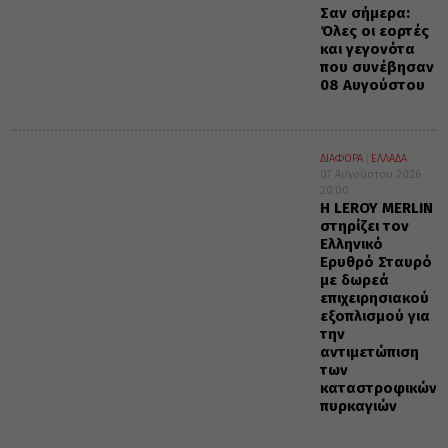
Σαν σήμερα:
Όλες οι εορτές
και γεγονότα
που συνέβησαν
08 Αυγούστου
ΔΙΑΦΟΡΑ
ΕΛΛΑΔΑ
07 Αυγούστου 2026
20:00
Η LEROY MERLIN
στηρίζει τον
Ελληνικό
Ερυθρό Σταυρό
με δωρεά
επιχειρησιακού
εξοπλισμού για
την
αντιμετώπιση
των
καταστροφικών
πυρκαγιών