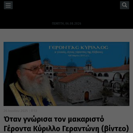
TOGGLE
NAVIGATION
ΠΈΜΠΤΗ, 06.08.2026
26 Ιουνίου 2025
17:13
Όταν γνώρισα τον μακαριστό
Γέροντα Κύριλλο Γεραντώνη (βίντεο)