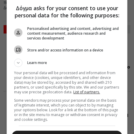
περιστατικό, το οποίο συνέβη στην ιστορική Ιερά Μονή Οσίου
Δόγμα asks for your consent to use your
Δαυΐδ...
personal data for the following purposes:
Personalised advertising and content, advertising and
ΡΟΗ ΕΙΔΗΣΕΩΝ
content measurement, audience research and
services development
ΔΙΑΛΟΓΟΣ
06 Αυγούστου 2026
Store and/or access information on a device
9:36
Ο φύλακας
άγγελος: πότε
Learn more
εγκαταλείπει το
σώμα του
Your personal data will be processed and information from
your device (cookies, unique identifiers, and other device
ανθρώπου
data) may be stored by, accessed by and shared with 210
partners, or used specifically by this site. We and our partners
may use precise geolocation data.
List of partners.
Some vendors may process your personal data on the basis
ΕΟΡΤΟΛΟΓΙΟ
of legitimate interest, which you can object to by managing
06 Αυγούστου 2026
your options below. Look for a link at the bottom of this page
9:35
Μεταμόρφωση
or in the site menu to manage or withdraw consent in privacy
and cookie settings.
του Σωτήρος:
Ποιο είναι το
νόημα της