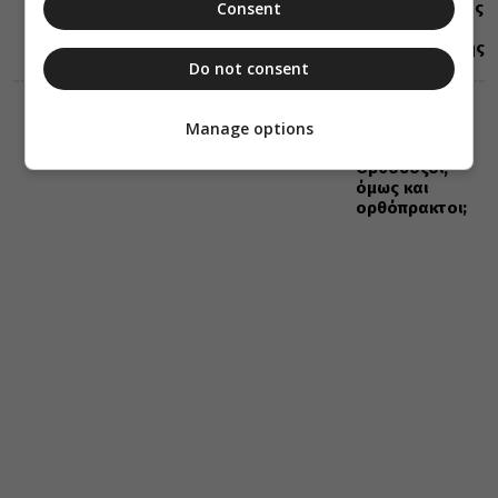
μεγάλης εορτής
Consent
της
Χριστιανοσύνης
Do not consent
ΔΙΑΛΟΓΟΣ
Manage options
06 Αυγούστου 2026
9:12
Ορθόδοξοι,
όμως και
ορθόπρακτοι;