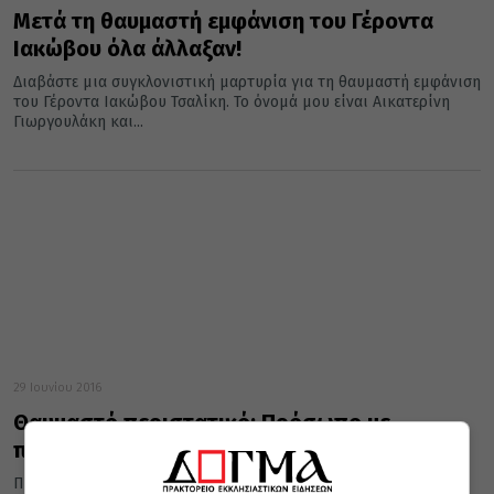
Μετά τη θαυμαστή εμφάνιση του Γέροντα
Ιακώβου όλα άλλαξαν!
Διαβάστε μια συγκλονιστική μαρτυρία για τη θαυμαστή εμφάνιση
του Γέροντα Ιακώβου Τσαλίκη. Το όνομά μου είναι Αικατερίνη
Γιωργουλάκη και...
29 Ιουνίου 2016
Θαυμαστό περιστατικό: Πρόσωπο με
πρόσωπο με έναν Άγιο
Πρόσωπο με πρόσωπο με έναν Άγιο, ένα μοναδικο θαυμαστό