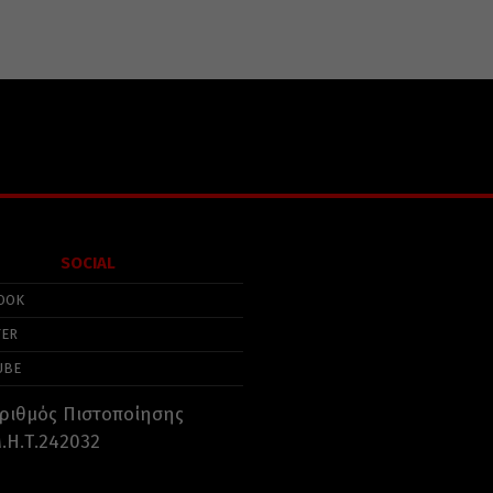
SOCIAL
OOK
TER
UBE
ριθμός Πιστοποίησης
.Η.Τ.242032