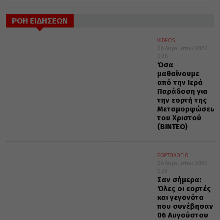
ΡΟΗ ΕΙΔΗΣΕΩΝ
VIDEOS
06 Αυγούστου 2026
0:36
Όσα
μαθαίνουμε
από την Ιερά
Παράδοση για
την εορτή της
Μεταμορφώσεως
του Χριστού
(ΒΙΝΤΕΟ)
ΕΟΡΤΟΛΟΓΙΟ
06 Αυγούστου 2026
0:35
Σαν σήμερα:
Όλες οι εορτές
και γεγονότα
που συνέβησαν
06 Αυγούστου