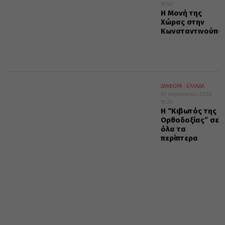
19:40
Η Μονή της
Χώρας στην
Κωνσταντινούπο
ΔΙΑΦΟΡΑ
ΕΛΛΑΔΑ
07 Αυγούστου 2026
19:25
Η “Κιβωτός της
Ορθοδοξίας” σε
όλα τα
περίπτερα