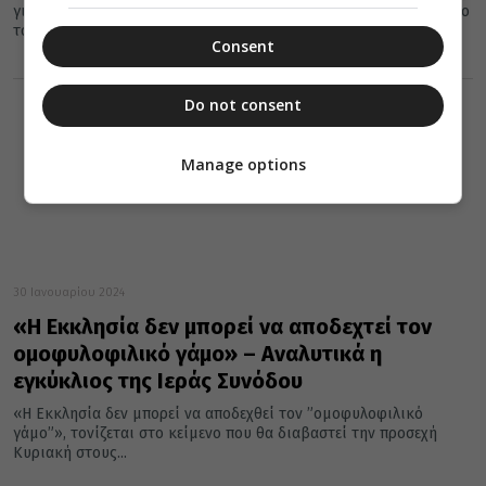
για το πολυσχιδές θεολογικό, ποιμαντικό και φιλανθρωπικό έργο
του. Θεωρείται μία...
Consent
Do not consent
Manage options
30 Ιανουαρίου 2024
«Η Εκκλησία δεν μπορεί να αποδεχτεί τον
ομοφυλοφιλικό γάμο» – Αναλυτικά η
εγκύκλιος της Ιεράς Συνόδου
«Η Εκκλησία δεν μπορεί να αποδεχθεί τον ”ομοφυλοφιλικό
γάμο”», τονίζεται στο κείμενο που θα διαβαστεί την προσεχή
Κυριακή στους...