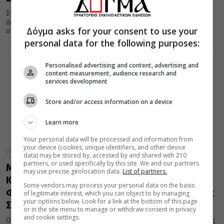
Σήμερα, Τετάρτη 14 Φεβρουαρίου, οι Αρχιερείς του
Δευτερόθρονου Πατριαρχείου θα αρχίσουν να συγκεντρώνονται
Δόγμα asks for your consent to use your
στην πρωτεύουσα της Αιγύπτου.
personal data for the following purposes:
Personalised advertising and content, advertising and
content measurement, audience research and
services development
Store and/or access information on a device
Learn more
Your personal data will be processed and information from
your device (cookies, unique identifiers, and other device
06 Φεβρουαρίου 2024
data) may be stored by, accessed by and shared with 210
partners, or used specifically by this site. We and our partners
Μέγας Φώτιος, Πατριάρχης
may use precise geolocation data.
List of partners.
Κωνσταντινουπόλεως: Σήμερα 06
Some vendors may process your personal data on the basis
Φεβρουαρίου τιμάται ο προστάτης της Ιεράς
of legitimate interest, which you can object to by managing
your options below. Look for a link at the bottom of this page
Συνόδου
or in the site menu to manage or withdraw consent in privacy
and cookie settings.
Ο πατριάρχης και ισαπόστολος Άγιος Φώτιος ονομάσθηκε Μέγας