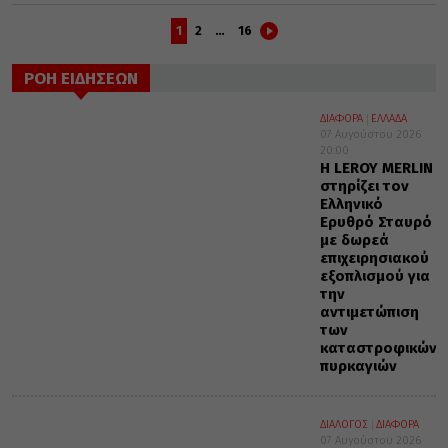
1
2
…
16
ΡΟΗ ΕΙΔΗΣΕΩΝ
ΔΙΑΦΟΡΑ
ΕΛΛΑΔΑ
07 Αυγούστου 2026
20:00
Η LEROY MERLIN
στηρίζει τον
Ελληνικό
Ερυθρό Σταυρό
με δωρεά
επιχειρησιακού
εξοπλισμού για
την
αντιμετώπιση
των
καταστροφικών
πυρκαγιών
ΔΙΑΛΟΓΟΣ
ΔΙΑΦΟΡΑ
07 Αυγούστου 2026