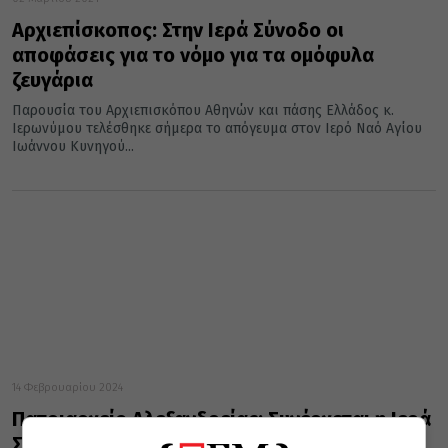
Αρχιεπίσκοπος: Στην Ιερά Σύνοδο οι
αποφάσεις για το νόμο για τα ομόφυλα
ζευγάρια
Παρουσία του Αρχιεπισκόπου Αθηνών και πάσης Ελλάδος κ.
Ιερωνύμου τελέσθηκε σήμερα το απόγευμα στον Ιερό Ναό Αγίου
Ιωάννου Κυνηγού...
14 Φεβρουαρίου 2024
Πατριαρχείο Αλεξανδρείας: Συνέρχεται η Ιερά
Σύνοδος