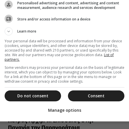
Personalised advertising and content, advertising and content
Ο π. Ελισσαίος ευχαρίστησε τον Μητροπολίτη κ.
measurement, audience research and services development
ρευρίσκεται μαζί μας καθώς και για...
Store and/or access information on a device
Learn more
12 Οκτωβρίου 2022
Your personal data will be processed and information from your device
Κ’ ΔΗΜΗΤΡΙΑ- π. Θεμιστοκλής
(cookies, unique identifiers, and other device data) may be stored by,
accessed by and shared with 210 partners, or used specifically by this
Χριστοδούλου: «Παναγία, η Μητέρα
site. We and our partners may use precise geolocation data.
List of
όλου του κόσμου»
partners.
Some vendors may process your personal data on the basis of legitimate
Ο Ιερός Ναός παραμένει ανοικτός καθημερινά από τις
interest, which you can object to by managing your options below. Look
7:00 το πρωί μέχρι τις 8:30 το βράδυ, για την
for a link at the bottom of this page or in the site menu to manage or
προσκύνηση...
withdraw consent in privacy and cookie settings.
Do not consent
Consent
11 Οκτωβρίου 2022
Manage options
Ο Καθηγούμενος της Ι.Μ. Σίμωνος
Πετρας Αρχιμ. π. Ελισσαίος στην
Παναγία την Παρηγορήτρια