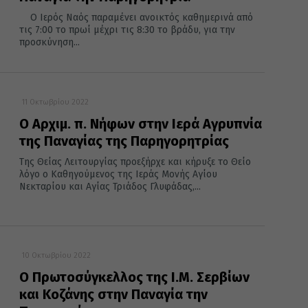
Ο Ιερός Ναός παραμένει ανοικτός καθημερινά από
τις 7:00 το πρωί μέχρι τις 8:30 το βράδυ, για την
προσκύνηση...
11 Οκτωβρίου 2022
Ο Αρχιμ. π. Νήφων στην Ιερά Αγρυπνία
της Παναγίας της Παρηγορητρίας
Της Θείας Λειτουργίας προεξήρχε και κήρυξε το Θείο
λόγο ο Καθηγούμενος της Ιεράς Μονής Αγίου
Νεκταρίου και Αγίας Τριάδος Γλυφάδας,...
10 Οκτωβρίου 2022
Ο Πρωτοσύγκελλος της Ι.Μ. Σερβίων
και Κοζάνης στην Παναγία την