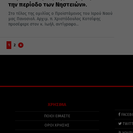
την περίοδο των Νηστειών».
Στο τέλος της ομιλίας ο Προϊστάμενος του Ιερού Ναού
μας Πανοσιολ. Αρχιμ. π. Χριστόδουλος Κοτσίφης
προσέφερε στον κ. Ιωήλ, αντίγραφο...
1
2
ΧΡΗΣΙΜΑ
FACEB
ΠΟΙΟΙ ΕΙΜΑΣΤΕ
TWIT
ΟΡΟΙ ΧΡΗΣΗΣ
YOUT