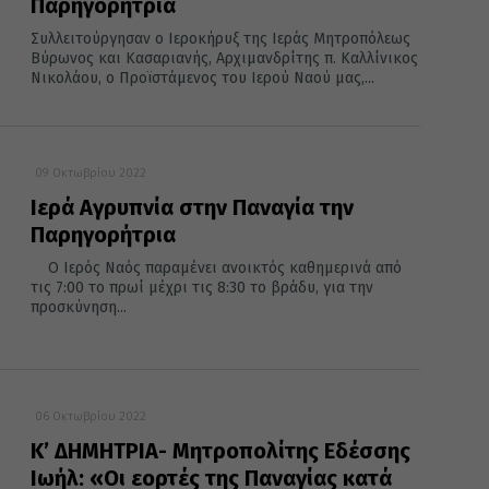
Παρηγορήτρια
Συλλειτούργησαν ο Ιεροκήρυξ της Ιεράς Μητροπόλεως
Βύρωνος και Κασαριανής, Αρχιμανδρίτης π. Καλλίνικος
Νικολάου, ο Προϊστάμενος του Ιερού Ναού μας,...
09 Οκτωβρίου 2022
Ιερά Αγρυπνία στην Παναγία την
Παρηγορήτρια
Ο Ιερός Ναός παραμένει ανοικτός καθημερινά από
τις 7:00 το πρωί μέχρι τις 8:30 το βράδυ, για την
προσκύνηση...
06 Οκτωβρίου 2022
Κ’ ΔΗΜΗΤΡΙΑ- Μητροπολίτης Εδέσσης
Ιωήλ: «Οι εορτές της Παναγίας κατά