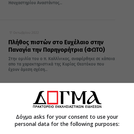
Ησυχαστηρίου Αναστάντος...
17 Οκτωβρίου 2022
Πλήθος πιστών στο Ευχέλαιο στην
Παναγία την Παρηγορήτρια (ΦΩΤΟ)
Στην ομιλία του ο π. Καλλίνικος, αναφέρθηκε σε κάποια
απο τα χαρακτηριστικά της Κυρίας Θεοτόκου που
έχουν άμεση σχέση...
13 Οκτωβρίου 2022
Κ’ ΔΗΜΗΤΡΙΑ- Αρχιμ. Ελισσαίος
Σιμωνοπετρίτης: «Η Παναγία ως
Δόγμα asks for your consent to use your
personal data for the following purposes:
παραμυθία μέσα στην νυχθήμερη
Υμνολογία»