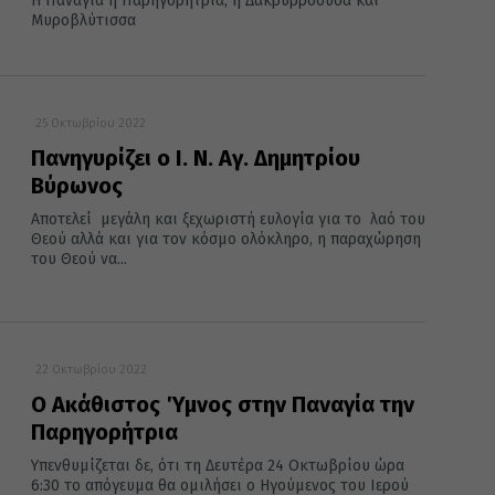
Η Παναγία η Παρηγορήτρια, η Δακρυρροούσα και
Μυροβλύτισσα
25 Οκτωβρίου 2022
Πανηγυρίζει ο Ι. Ν. Αγ. Δημητρίου
Βύρωνος
Αποτελεί μεγάλη και ξεχωριστή ευλογία για το λαό του
Θεού αλλά και για τον κόσμο ολόκληρο, η παραχώρηση
του Θεού να...
22 Οκτωβρίου 2022
Ο Ακάθιστος Ύμνος στην Παναγία την
Παρηγορήτρια
Υπενθυμίζεται δε, ότι τη Δευτέρα 24 Οκτωβρίου ώρα
6:30 το απόγευμα θα ομιλήσει ο Ηγούμενος του Ιερού