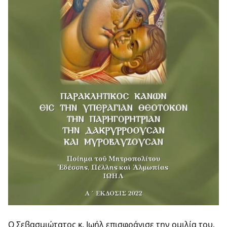
Ο Σεβασμιώτατος κ. Ιωήλ επισφράγισε την ομιλία του,