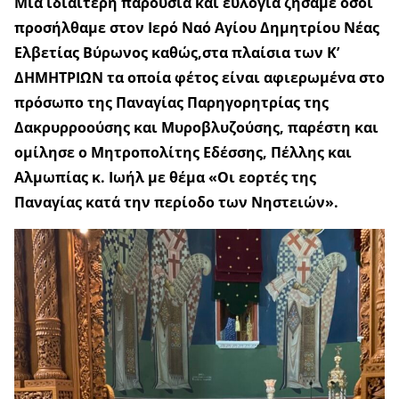
Μια ιδιαίτερη παρουσία και ευλογία ζήσαμε όσοι
προσήλθαμε στον Ιερό Ναό Αγίου Δημητρίου Νέας
Ελβετίας Βύρωνος καθώς,στα πλαίσια των Κ’
ΔΗΜΗΤΡΙΩΝ τα οποία φέτος είναι αφιερωμένα στο
πρόσωπο της Παναγίας Παρηγορητρίας της
Δακρυρροούσης και Μυροβλυζούσης, παρέστη και
ομίλησε ο Μητροπολίτης Εδέσσης, Πέλλης και
Αλμωπίας κ. Ιωήλ με θέμα «Οι εορτές της
Παναγίας κατά την περίοδο των Νηστειών».