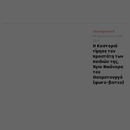
Uncategorized
09 Αυγούστου 2026
13:45
Η Καστοριά
τίμησε τον
προστάτη των
παιδιών της,
Άγιο Νικάνορα
τον
Θαυματουργό
(φωτο-βιντεο)