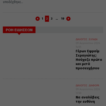
υποδέχθηκε...
1
2
3
…
19
ΡΟΗ ΕΙΔΗΣΕΩΝ
ΔΙΑΛΟΓΟΣ
ΕΛΛΑΔΑ
09 Αυγούστου 2026
14:05
Γέρων Εφραίμ
Σεραγιώτης:
Ησύχαζε πρώτα
και μετά
προσευχήσου
ΔΙΑΛΟΓΟΣ
ΔΙΑΦΟΡΑ
09 Αυγούστου 2026
13:50
Να αναλάβεις
την ευθύνη