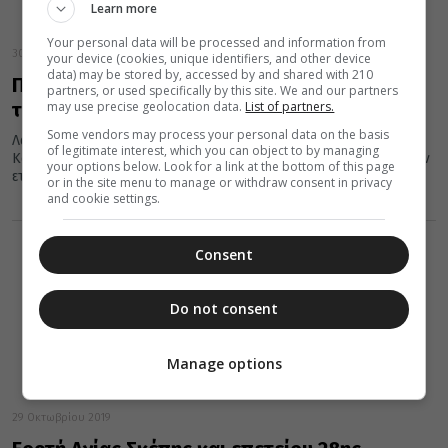
Learn more
Your personal data will be processed and information from
30 Οκτωβρίου 2019
your device (cookies, unique identifiers, and other device
data) may be stored by, accessed by and shared with 210
Πανηγυρικοί εορτασμοί για τον Άγιο Ιάκωβο
partners, or used specifically by this site. We and our partners
may use precise geolocation data.
List of partners.
τον εκ Καστορίας
Some vendors may process your personal data on the basis
Λατρευτικές εκδηλώσεις διοργανώνει η Ιερά Μητρόπολις
of legitimate interest, which you can object to by managing
Καστορίας με την ευκαιρία της συμπληρώσεως των πεντακοσίων
your options below. Look for a link at the bottom of this page
ετών (1519-2019) από το μαρτύριο του Αγίου Οσιομάρτυρος...
or in the site menu to manage or withdraw consent in privacy
and cookie settings.
Consent
Do not consent
Manage options
29 Οκτωβρίου 2019