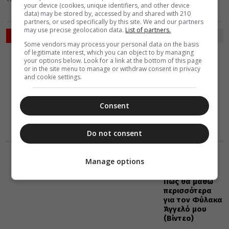
your device (cookies, unique identifiers, and other device
data) may be stored by, accessed by and shared with 210
partners, or used specifically by this site. We and our partners
may use precise geolocation data.
List of partners.
ΡΟΗ ΕΙΔΗΣΕΩΝ
Some vendors may process your personal data on the basis
of legitimate interest, which you can object to by managing
VIDEOS
ΔΙΑΦΟΡΑ
your options below. Look for a link at the bottom of this page
10 Αυγούστου 2026
or in the site menu to manage or withdraw consent in privacy
11:32
and cookie settings.
Ας αφήσουμε
τους
ανθρώπους
Consent
στην ησυχία
τους (Βίντεο)
Do not consent
VIDEOS
ΔΙΑΦΟΡΑ
Manage options
10 Αυγούστου 2026
11:32
Πώς θα μάθω
περισσότερα
για τον Φύλακα
Άγγελό μου
(Βίντεο)