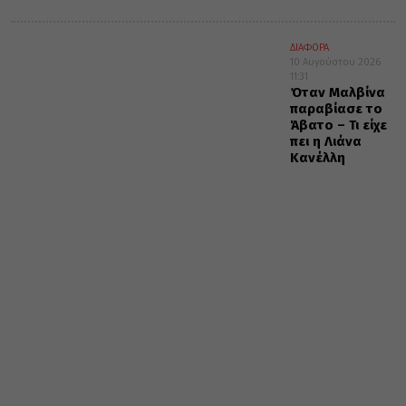
ΔΙΑΦΟΡΑ
10 Αυγούστου 2026
11:31
Όταν Μαλβίνα
παραβίασε το
Άβατο – Τι είχε
πει η Λιάνα
Κανέλλη