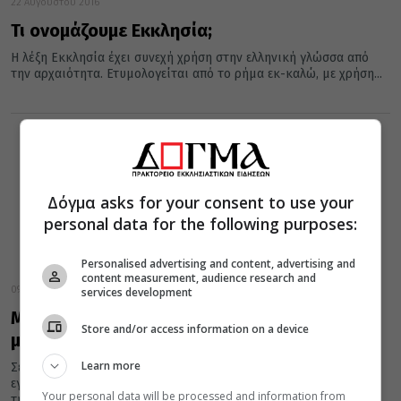
22 Αυγούστου 2016
Τι ονομάζουμε Εκκλησία;
Η λέξη Εκκλησία έχει συνεχή χρήση στην ελληνική γλώσσα από
την αρχαιότητα. Ετυμολογείται από το ρήμα εκ-καλώ, με χρήση...
Δόγμα asks for your consent to use your
personal data for the following purposes:
Personalised advertising and content, advertising and
content measurement, audience research and
09 Δεκεμβρίου 2015
services development
Μαθητές της Σιβιτανιδείου συζητούν για όλα
Store and/or access information on a device
με νέους Κληρικούς
Learn more
Σε όμορφο κλίμα, πραγματοποιήθηκε ένας ανοιχτός και
εγκάρδιος διάλογος ανάμεσα στους μαθητές και τις μαθήτριες
Your personal data will be processed and information from
της Α΄ Λυκείου...