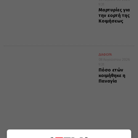
9:31
Μαρτυρίες για
την εορτή της
Κοιμήσεως
ΔΙΑΦΟΡΑ
08 Αυγούστου 2026
9:31
Πόσο ετών
κοιμήθηκε η
Παναγία