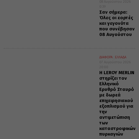
08 Αυγούστου 2026
0:39
Σαν σήμερα:
Όλες οι εορτές
και γεγονότα
που συνέβησαν
08 Αυγούστου
ΔΙΑΦΟΡΑ
ΕΛΛΑΔΑ
07 Αυγούστου 2026
20:00
Η LEROY MERLIN
στηρίζει τον
Ελληνικό
Ερυθρό Σταυρό
με δωρεά
επιχειρησιακού
εξοπλισμού για
την
αντιμετώπιση
των
καταστροφικών
πυρκαγιών