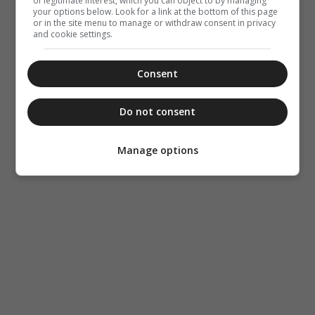
of legitimate interest, which you can object to by managing
your options below. Look for a link at the bottom of this page
or in the site menu to manage or withdraw consent in privacy
and cookie settings.
Consent
Do not consent
Manage options