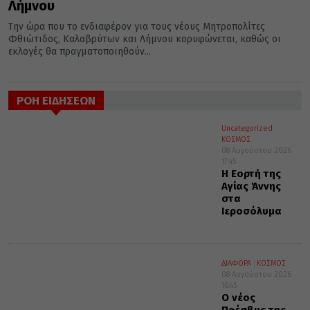
Λήμνου
Την ώρα που το ενδιαφέρον για τους νέους Μητροπολίτες
Φθιώτιδος, Καλαβρύτων και Λήμνου κορυφώνεται, καθώς οι
εκλογές θα πραγματοποιηθούν...
ΡΟΗ ΕΙΔΗΣΕΩΝ
Uncategorized
ΚΟΣΜΟΣ
08 Αυγούστου 2026
17:45
Η Εορτή της
Αγίας Άννης
στα
Ιεροσόλυμα
ΔΙΑΦΟΡΑ
ΚΟΣΜΟΣ
08 Αυγούστου 2026
16:45
Ο νέος