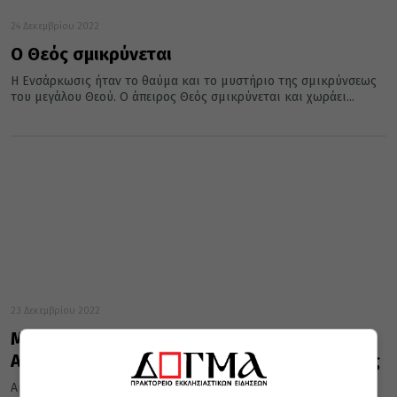
24 Δεκεμβρίου 2022
Ο Θεός σμικρύνεται
Η Ενσάρκωσις ήταν το θαύμα και το μυστήριο της σμικρύνσεως
του μεγάλου Θεού. Ο άπειρος Θεός σμικρύνεται και χωράει...
23 Δεκεμβρίου 2022
Μνημόσυνο για τους μακαριστούς Ιεράρχες
Αχελώου Ευθύμιο και Μαραθώνος Μελίτωνος
Αμφότεροι οι ιεράρχες συνδέθηκαν με την εκκλησιαστική