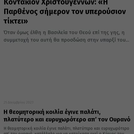
Κοντάκιον Χριστουγέννων: «Η
Παρθένος σήμερον τον υπερούσιον
τίκτει»
Όταν όμως έλθη η Βασιλεία του Θεού επί της γης, η
συμμετοχή του αυτή θα προσδώση στην υπαρξί του...
25 Δεκεμβρίου 2023
Η θεομητορική κοιλία έγινε παλάτι,
πλατύτερο και ευρυχωρότερο απ’ τον Ουρανό
Η θεομητορική κοιλία έγινε παλάτι, πλατύτερο και ευρυχωρότερο
απ’ τον ουρανό, κατάλληλο για να κατοίκηση εκεί ο Κύριος του...