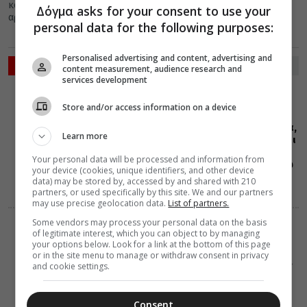
κοινότητα μας, αφού υπηρέτησαν ως βοηθοί επίσκοποι των
Δόγμα asks for your consent to use your
αρχιεπισκόπων Αθηνών και κατέλιπαν...
personal data for the following purposes:
Personalised advertising and content, advertising and
ΡΟΗ ΕΙΔΗΣΕΩΝ
content measurement, audience research and
services development
ΔΙΑΛΟΓΟΣ
09 Αυγούστου 2026
Store and/or access information on a device
12:02
Πόσα ονόματα,
Learn more
υπέρ Υγείας και
Αναπαύσεως,
Your personal data will be processed and information from
μπορώ να δίνω
your device (cookies, unique identifiers, and other device
στον Ι. Ναό
data) may be stored by, accessed by and shared with 210
partners, or used specifically by this site. We and our partners
may use precise geolocation data.
List of partners.
Some vendors may process your personal data on the basis
ΔΙΑΛΟΓΟΣ
of legitimate interest, which you can object to by managing
09 Αυγούστου 2026
your options below. Look for a link at the bottom of this page
12:01
or in the site menu to manage or withdraw consent in privacy
Τι είναι, τελικά,
and cookie settings.
η αμαρτία
Consent