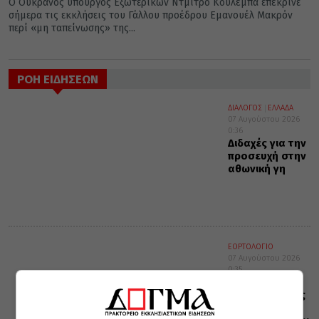
Ο Ουκρανός υπουργός Εξωτερικών Ντμίτρο Κουλέμπα επέκρινε
σήμερα τις εκκλήσεις του Γάλλου προέδρου Εμανουέλ Μακρόν
περί «μη ταπείνωσης» της...
ΡΟΗ ΕΙΔΗΣΕΩΝ
ΔΙΑΛΟΓΟΣ
ΕΛΛΑΔΑ
07 Αυγούστου 2026
0:36
Διδαχές για την
προσευχή στην
αθωνική γη
ΕΟΡΤΟΛΟΓΙΟ
07 Αυγούστου 2026
0:35
Σαν σήμερα:
Όλες οι εορτές
και γεγονότα