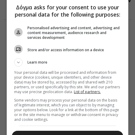
που συνέβησαν
07 Αυγούστου
Δόγμα asks for your consent to use your
personal data for the following purposes:
Personalised advertising and content, advertising and
ΔΙΑΦΟΡΑ
ΕΛΛΑΔΑ
content measurement, audience research and
06 Αυγούστου 2026
services development
21:25
Μη χάσετε
σήμερα, την
Store and/or access information on a device
“Κιβωτό της
Ορθοδοξίας”,
Learn more
σε όλα τα
περίπτερα
Your personal data will be processed and information from
your device (cookies, unique identifiers, and other device
data) may be stored by, accessed by and shared with 210
partners, or used specifically by this site. We and our partners
may use precise geolocation data.
List of partners.
Some vendors may process your personal data on the basis
of legitimate interest, which you can object to by managing
your options below. Look for a link at the bottom of this page
or in the site menu to manage or withdraw consent in privacy
and cookie settings.