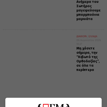
Ανήμερα του
Σωτήρος
μαγειρεύουμε
μπαρμπούνια
μαρινάτα
ΔΙΑΦΟΡΑ
ΕΛΛΑΔΑ
06 Αυγούστου 2026
10:27
Μη χάσετε
σήμερα, την
“Κιβωτό της
Ορθοδοξίας”,
σε όλα τα
περίπτερα