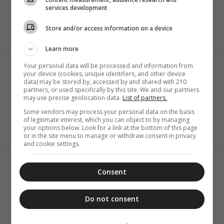
έβλεπα στα
services development
Ιεροσόλυμα
(Βίντεο)
Store and/or access information on a device
Learn more
ΔΙΑΛΟΓΟΣ
ΔΙΑΦΟΡΑ
Your personal data will be processed and information from
09 Αυγούστου 2026
your device (cookies, unique identifiers, and other device
11:00
data) may be stored by, accessed by and shared with 210
Γέρων Εφραίμ
partners, or used specifically by this site. We and our partners
Σεραγιώτης:
may use precise geolocation data.
List of partners.
Όλους τους
Some vendors may process your personal data on the basis
αμαρτωλούς
of legitimate interest, which you can object to by managing
τους αγαπά ο
your options below. Look for a link at the bottom of this page
Θεός
or in the site menu to manage or withdraw consent in privacy
and cookie settings.
ΔΙΑΛΟΓΟΣ
Consent
09 Αυγούστου 2026
10:59
Τα πνευματικά
φώτα των
Do not consent
Κούμα –
Οικονόμου