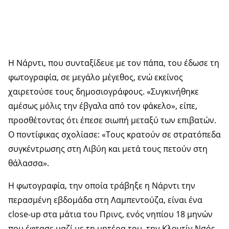
Η Νάρντι, που συνταξίδευε με τον πάπα, του έδωσε τη
φωτογραφία, σε μεγάλο μέγεθος, ενώ εκείνος
χαιρετούσε τους δημοσιογράφους. «Συγκινήθηκε
αμέσως μόλις την έβγαλα από τον φάκελο», είπε,
προσθέτοντας ότι έπεσε σιωπή μεταξύ των επιβατών.
Ο ποντίφικας σχολίασε: «Τους κρατούν σε στρατόπεδα
συγκέντρωσης στη Λιβύη και μετά τους πετούν στη
θάλασσα».
Η φωτογραφία, την οποία τράβηξε η Νάρντι την
περασμένη εβδομάδα στη Λαμπεντούζα, είναι ένα
close-up στα μάτια του Πρινς, ενός νηπίου 18 μηνών
που έφτασε μαζί με τη μητέρα του, την Κλοντίν Νσόε,