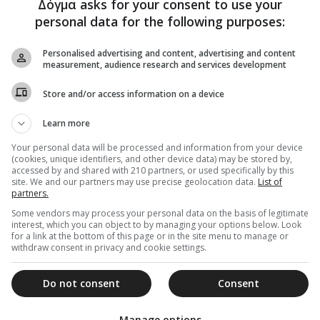
Δόγμα asks for your consent to use your
στην Γάζα διαπράχθηκε γενοκτονία
personal data for the following purposes:
"Σύμφωνα με ορισμένους ειδικούς, όσα συμβαίνουν στην
Γάζα έχουν χαρακτηριστικά γενοκτονίας. Θα έπρεπε να
Personalised advertising and content, advertising and content
πραγματοποιηθεί προσεκτική έρευνα, για να...
measurement, audience research and services development
Store and/or access information on a device
Learn more
29 Οκτωβρίου 2024
Your personal data will be processed and information from your device
(cookies, unique identifiers, and other device data) may be stored by,
Βατικανό: Ανοιχτό το ερώτημα
accessed by and shared with 210 partners, or used specifically by this
χειροτονίας των γυναικών από τη
site. We and our partners may use precise geolocation data.
List of
partners.
Ρωμαιοκαθολική Εκκλησία
Some vendors may process your personal data on the basis of legitimate
Η Ρωμαιοκαθολική Εκκλησία άφησε ανοιχτό το
interest, which you can object to by managing your options below. Look
ερώτημα της χειροτοτονίας των γυναικών, στην
for a link at the bottom of this page or in the site menu to manage or
withdraw consent in privacy and cookie settings.
παγκόσμια σύνοδο, οι εργασίες της οποίας
Do not consent
Consent
Manage options