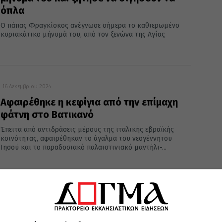
όπλα
Ο πάπας Φραγκίσκος ανέγνωσε σήμερα το καθιερωμένο
κυριακάτικο μήνυμά του, από τον ξενώνα της Αγίας
16 Δεκεμβρίου 2024
Aφαιρέθηκε η κεφίγια από την επίμαχη
φάτνη στο Βατικανό
Έπειτα από αντιδράσεις μέρους της ιταλικής εβραϊκής
κοινότητας, αφαιρέθηκαν το άγαλμα του νεογέννητου
Ιησού και το παραδοσιακό παλαιστινιακό μαντήλι-...
17 Νοεμβρίου 2024
Πάπας Φραγκίσκος: Να ερευνηθεί αν