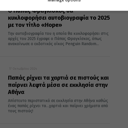
19 Οκτωβρίου 2024
O Πάπας Φραγκίσκος θα
κυκλοφορήσει αυτοβιογραφία το 2025
με τον τίτλο «Hope»
Την αυτοβιογραφία του η οποία θα κυκλοφορήσει στις
αρχές του 2025 έγραψε ο Πάπας Φραγκίσκος, όπως
ανακοίνωσε ο εκδοτικός οίκος Penguin Random...
17 Οκτωβρίου 2024
Παπάς ρίχνει τα χαρτιά σε πιστούς και
παίρνει λεφτά μέσα σε εκκλησία στην
Αθήνα
Απίστευτο περιστατικό σε εκκλησία στην Αθήνα καθώς
ένας παπάς ρίχνει τα…χαρτιά και παίρνει χρήματα από
τους πιστούς!