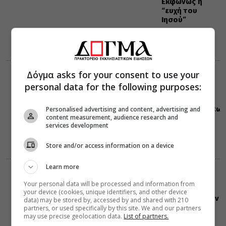
Εκφώνως η
“ευχή του
Ιησού”
Δόγμα asks for your consent to use your
ΔΙΑΦΟΡΑ
06 Αυγούστου 2026
personal data for the following purposes:
7:35
Έθιμα της
Μεταμορφώσεως
Personalised advertising and content, advertising and
content measurement, audience research and
του Σωτήρος
services development
Store and/or access information on a device
Learn more
ΔΙΑΛΟΓΟΣ
ΔΙΑΦΟΡΑ
06 Αυγούστου 2026
Your personal data will be processed and information from
7:22
your device (cookies, unique identifiers, and other device
Πώς θα κριθούν
data) may be stored by, accessed by and shared with 210
οι αλλόδοξοι
partners, or used specifically by this site. We and our partners
may use precise geolocation data.
List of partners.