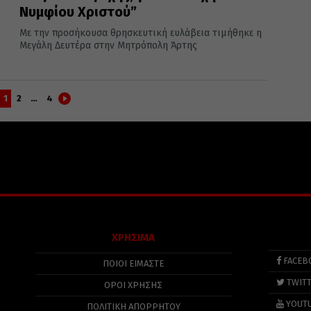
Νυμφίου Χριστού”
Με την προσήκουσα θρησκευτική ευλάβεια τιμήθηκε η
Μεγάλη Δευτέρα στην Μητρόπολη Άρτης
1
2
…
4
ΧΡΗΣΙΜΑ
FACEB
ΠΟΙΟΙ ΕΙΜΑΣΤΕ
TWIT
ΟΡΟΙ ΧΡΗΣΗΣ
YOUT
ΠΟΛΙΤΙΚΉ ΑΠΟΡΡΉΤΟΥ