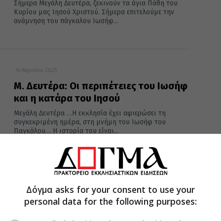
Σήμερα Μεγάλη Δευτέρα, ξεκινούν τα άγια Πάθη του
Κυρίου μας Ιησού Χριστού. Σήμερα επιτελούμε την
ανάμνηση του πάγκαλου Ιωσήφ...
14 Απριλίου 2025
Μ. Δευτέρα: Οι περιπέτειες του Ιωσήφ
και η κατάρα του Ιησού
Μεγάλη Δευτέρα …Η εκκλησία έχει αφιερώσει τη
συγκεκριμένη ημέρα, στη μνήμη του Ιωσήφ του
Παγκάλου… Η ιστορία του είναι...
30 Απριλίου 2024
Δόγμα asks for your consent to use your
Άρτης Καλλίνικος: Παράδεισος
personal data for the following purposes:
σημαίνει μετάνοια, ενώ Κόλαση
αμετανοησία