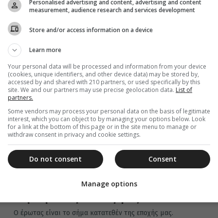
Personalised advertising and content, advertising and content
measurement, audience research and services development
Στο Κήρυγμά του, ο Σεπτός Ποιμενάρχης Άρτης,
ετόνισε, ότι "Παράδεισος σημαίνει μετάνοια, ενώ
Store and/or access information on a device
Κόλαση αμετανοησία".
Learn more
Your personal data will be processed and information from your device
(cookies, unique identifiers, and other device data) may be stored by,
29 Απριλίου 2024
accessed by and shared with 210 partners, or used specifically by this
Μεγάλη Δευτέρα: Ποιο είναι το
site. We and our partners may use precise geolocation data.
List of
partners.
γεγονός που τιμάται σήμερα
Some vendors may process your personal data on the basis of legitimate
Σήμερα Μεγάλη Δευτέρα, ξεκινούν τα άγια Πάθη του
interest, which you can object to by managing your options below. Look
Κυρίου μας Ιησού Χριστού. Σήμερα επιτελούμε την
for a link at the bottom of this page or in the site menu to manage or
ανάμνηση του πάγκαλου Ιωσήφ...
withdraw consent in privacy and cookie settings.
Do not consent
Consent
Manage options
29 Απριλίου 2024
Μεγάλη Δευτέρα: Ο Νυμφίος
Ο έρωτας είναι το σήμα κατατεθέν της εποχής μας.