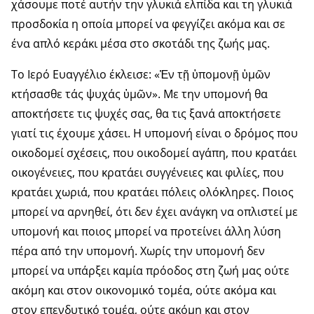
χάσουμε ποτέ αυτήν την γλυκιά ελπίδα και τη γλυκιά
προσδοκία η οποία μπορεί να φεγγίζει ακόμα και σε
ένα απλό κεράκι μέσα στο σκοτάδι της ζωής μας.
Το Ιερό Ευαγγέλιο έκλεισε: «Ἐν τῇ ὑπομονῇ ὑμῶν
κτήσασθε τάς ψυχάς ὑμῶν». Με την υπομονή θα
αποκτήσετε τις ψυχές σας, θα τις ξανά αποκτήσετε
γιατί τις έχουμε χάσει. Η υπομονή είναι ο δρόμος που
οικοδομεί σχέσεις, που οικοδομεί αγάπη, που κρατάει
οικογένειες, που κρατάει συγγένειες και φιλίες, που
κρατάει χωριά, που κρατάει πόλεις ολόκληρες. Ποιος
μπορεί να αρνηθεί, ότι δεν έχει ανάγκη να οπλιστεί με
υπομονή και ποιος μπορεί να προτείνει άλλη λύση
πέρα από την υπομονή. Χωρίς την υπομονή δεν
μπορεί να υπάρξει καμία πρόοδος στη ζωή μας ούτε
ακόμη και στον οικονομικό τομέα, ούτε ακόμα και
στον επενδυτικό τομέα, ούτε ακόμη και στον