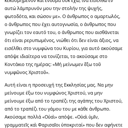
κεκοσμημένον και ένδυμα ουκ έχω, ίνα εισέλθω εν
αυτώ λάμπρυνόν μου την στολήν της ψυχής,
φωτοδότα, και σώσον με». Ο άνθρωπος ο αμαρτωλός,
ο άνθρωπος που έχει αυτογνωσία, ο άνθρωπος που
γνωρίζει τον εαυτό του, ο άνθρωπος που αισθάνεται
ότι είναι ρερυπωμένος, νιώθει ότι δεν είναι άξιος, να
εισέλθει στο νυμφώνα του Κυρίου, για αυτό ακούσαμε
απόψε ιδιαίτερα να τονίζεται, το ακούσαμε στο
Κοντάκιο της ημέρας: «Μή μείνωμεν ἔξω τοῦ
νυμφῶνος Χριστοῦ».
Αυτή είναι η προσευχή της Εκκλησίας μας. Να μην
μείνουμε έξω του νυμφώνος Χριστού, να μην
μείνουμε έξω από το τραπέζι της αγάπης του Χριστού,
από το τραπέζι του γάμου του με κάθε άνθρωπο.
Ακούσαμε πολλά «Οὐαὶ» απόψε. «Οὐαὶ ὑμῖν,
γραμματεῖς καὶ Φαρισαῖοι ὑποκριταί» που δεν αφήνετε