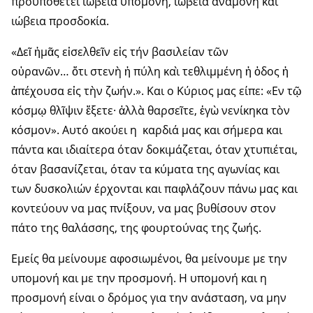
προϋποθέτει ιώβεια υπομονή, ιώβεια αναμονή και
ιώβεια προσδοκία.
«Δεῖ ἡμᾶς εἰσελθεῖν εἰς τήν βασιλείαν τῶν
οὐρανῶν… ὅτι στενὴ ἡ πύλη καὶ τεθλιμμένη ἡ ὁδος ἡ
ἀπέχουσα εἰς τὴν ζωήν.». Και ο Κύριος μας είπε: «Εν τῷ
κόσμῳ θλῖψιν ἕξετε· ἀλλὰ θαρσεῖτε, ἐγὼ νενίκηκα τὸν
κόσμον». Αυτό ακούει η καρδιά μας και σήμερα και
πάντα και ιδιαίτερα όταν δοκιμάζεται, όταν χτυπιέται,
όταν βασανίζεται, όταν τα κύματα της αγωνίας και
των δυσκολιών έρχονται και παφλάζουν πάνω μας και
κοντεύουν να μας πνίξουν, να μας βυθίσουν στον
πάτο της θαλάσσης, της φουρτούνας της ζωής.
Εμείς θα μείνουμε αφοσιωμένοι, θα μείνουμε με την
υπομονή και με την προσμονή. Η υπομονή και η
προσμονή είναι ο δρόμος για την ανάσταση, να μην