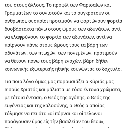
του στους άλλους. Το προφίλ των Φαρισαίων και
Γραμματέων το συνιστούν και το συγκροτούν οι
άνθρωποι, οι οποίοι προτιμούν να φορτώνουν φορτία
δυσβάστακτα πάνω στους ώμους των αδυνάτων, αντί
να ελαφρύνουν το φορτίο των αδυνάτων, αντί να
παίρνουν πάνω στους ώμους τους τα βάρη των
αδυνάτων, των πτωχών, των πονεμένων, προτιμούν
να θέτουν πάνω τους βάρη ενοχών, βάρη δήθεν
κοινωνικής εξωτερικής ηθικής κουνώντας το δάχτυλο.
Για ποιο λόγο όμως μας παρουσιάζει ο Κύριός μας
Ιησούς Χριστός και μάλιστα με τόσο έντονα χρώματα,
με τέτοια ένταση, ο Θεός της αγάπης, ο Θεός της
ευγένειας και της καλοσύνης, ο Θεός ο οποίος
τόλμησε να πει ότι: «αἱ πόρναι και οἱ τελῶναι
προάγουσιν ὑμᾶς εἰς τὴν βασιλείαν τοῦ θεοῦ»,