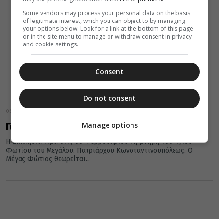
Some vendors may process your personal data on the basis
of legitimate interest, which you can object to by managing
your options below. Look for a link at the bottom of this page
or in the site menu to manage or withdraw consent in privacy
and cookie settings.
Consent
Do not consent
06 Φεβρουαρίου 2022
Manage options
Γιατί ο Άγιος Φώτιος ονομάστηκε και Μέγας
Η Εκκλησία τιμά στις 06 Φεβρουαρίου τη μνήμη του Αγίου
Φωτίου του Μεγάλου, Πατριάρχου Κωνσταντινουπόλεως. Ο
Μέγας Φώτιος θεωρείται...