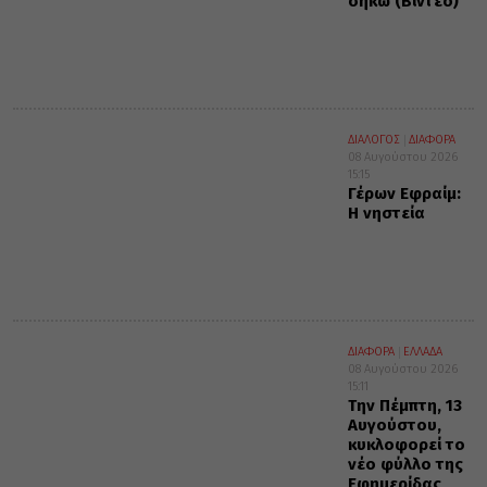
σήκω (Βίντεο)
ΔΙΑΛΟΓΟΣ
ΔΙΑΦΟΡΑ
08 Αυγούστου 2026
15:15
Γέρων Εφραίμ:
Η νηστεία
ΔΙΑΦΟΡΑ
ΕΛΛΑΔΑ
08 Αυγούστου 2026
15:11
Την Πέμπτη, 13
Αυγούστου,
κυκλοφορεί το
νέο φύλλο της
Εφημερίδας