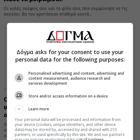
Οι καλές σκέψεις σου και το φίλο σου, που συμφώνησε να τις
ακούσει, θα τον κρατήσουν σταθερά κοντά...
Δόγμα asks for your consent to use your
personal data for the following purposes:
Personalised advertising and content, advertising and
content measurement, audience research and
services development
21 Φεβρουαρίου 2022
Store and/or access information on a device
Ο Iσαπόστολος Άγιος Μέγας Φώτιος
υπέρμαχος των γραμμάτων. Διέσωσε την
Learn more
αρχαία γραμματεία
Your personal data will be processed and information from
Ο Μέγας Φώτιος μελέτησε σε βάθος και ακολούθησε πιστά την
your device (cookies, unique identifiers, and other device
data) may be stored by, accessed by and shared with 210
ιεραποστολική δραστηριότητα του ιερού Χρυσοστόμου, στην
partners, or used specifically by this site. We and our partners
οποία αναφέρεται πολλές...
may use precise geolocation data.
List of partners.