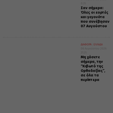
0:35
Σαν σήμερα:
Όλες οι εορτές
και γεγονότα
που συνέβησαν
07 Αυγούστου
ΔΙΑΦΟΡΑ
ΕΛΛΑΔΑ
06 Αυγούστου 2026
21:25
Μη χάσετε
σήμερα, την
“Κιβωτό της
Ορθοδοξίας”,
σε όλα τα
περίπτερα