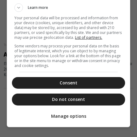
Learn more
Your personal data will be processed and information from
your device (cookies, unique identifiers, and other device
data) may be stored by, accessed by and shared with 210
partners, or used specifically by this site. We and our partners
may use precise geolocation data.
List of partners.
14 Νοεμβρίου 2017
Some vendors may process your personal data on the basis
of legitimate interest, which you can object to by managing
Αναχώρηση Τιμίας Ζώνης από τη Ν. Ιωνία
your options below. Look for a link at the bottom of this page
or in the site menu to manage or withdraw consent in privacy
Πανηγυρική Θεία λειτουργία τελέσθηκε τη Δευτέρα 13 Νοεμβρίου
and cookie settings.
2017 επί τη ιερά μνήμη του Αγ. Ιωάννου αρχιεπισκόπου
Κωνσταντινουπόλεως του...
Consent
Do not consent
Manage options