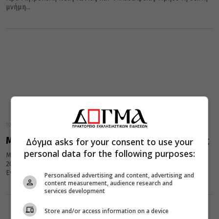
μνήμη...
10 Ιουνίου 2019
Μητρόπολη Νέας Ιωνίας: 25η Εορτή Νεότητος
Δόγμα asks for your consent to use your
personal data for the following purposes:
Με ιδιαίτερη επιτυχία πραγματοποιήθηκε την Κυριακή 9 Ιουνίου
2019 η 25η Εορτή Νεότητος των κατηχητικών συντροφιών των
Ενοριών της...
Personalised advertising and content, advertising and
content measurement, audience research and
services development
Store and/or access information on a device