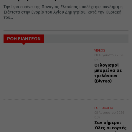
Την Ιερά εικόνα της Παναγίας Ελεούσας υποδέχτηκε πάνδημη η
Σιάτιστα στην Ενορία του Αγίου Δημητρίου, κατά την Κυριακή
του...
ΡΟΗ ΕΙΔΗΣΕΩΝ
VIDEOS
08 Αυγούστου 2026
0:40
Οι λογισμοί
μπορεί να σε
τρελάνουν
(Βίντεο)
ΕΟΡΤΟΛΟΓΙΟ
08 Αυγούστου 2026
0:39
Σαν σήμερα:
Όλες οι εορτές