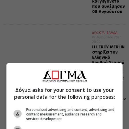
και γεγονότα
που συνέβησαν
08 Αυγούστου
ΔΙΑΦΟΡΑ
ΕΛΛΑΔΑ
07 Αυγούστου 2026
20:00
Η LEROY MERLIN
στηρίζει τον
Ελληνικό
Ερυθρό Σταυρό
με δωρεά
επιχειρησιακού
εξοπλισμού για
την
αντιμετώπιση
Δόγμα asks for your consent to use your
των
personal data for the following purposes:
καταστροφικών
πυρκαγιών
Personalised advertising and content, advertising and
content measurement, audience research and
services development