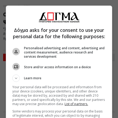
05 Ιανουαρίου 2016
O Δημητριάδος Ιγνάτιος: “Αποστολή μας να
φανερώνουμε την αγάπη ως κοινωνία”
Δόγμα asks for your consent to use your
"Σήμερα, στον Ιορδάνη μας αποκαλύπτεται η προσκύνηση της
Αγίας Τριάδος. Ας μην περιοριστούμε μόνο στη λατρευτική
personal data for the following purposes:
προσκύνηση. Ας μην...
Personalised advertising and content, advertising and
content measurement, audience research and
services development
ΡΟΗ ΕΙΔΗΣΕΩΝ
Store and/or access information on a device
ΔΙΑΛΟΓΟΣ
ΔΙΑΦΟΡΑ
07 Αυγούστου 2026
16:15
Learn more
Περί ονείρου
Your personal data will be processed and information from
your device (cookies, unique identifiers, and other device
data) may be stored by, accessed by and shared with 210
partners, or used specifically by this site. We and our partners
may use precise geolocation data.
List of partners.
Some vendors may process your personal data on the basis
of legitimate interest, which you can object to by managing