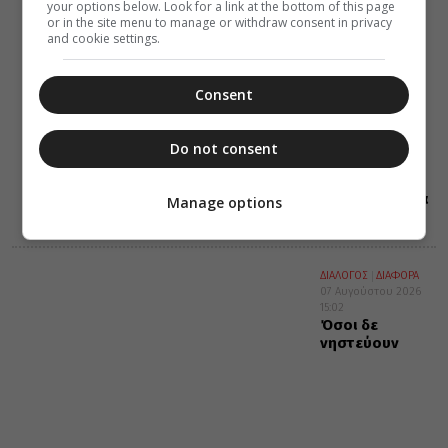
your options below. Look for a link at the bottom of this page
ΔΙΑΦΟΡΑ
ΕΛΛΑΔΑ
or in the site menu to manage or withdraw consent in privacy
07 Αυγούστου 2026
and cookie settings.
15:45
Οι εθελοντές
του Ελληνικού
Ερυθρού
Consent
Σταυρού
διέσωσαν
δεκάδες
Do not consent
οικόσιτα και
άγρια ζώα στα
πύρινα μέτωπα
Manage options
της Δ. Αττικής
ΔΙΑΛΟΓΟΣ
ΔΙΑΦΟΡΑ
07 Αυγούστου 2026
15:02
Όσοι δε
νηστεύουν