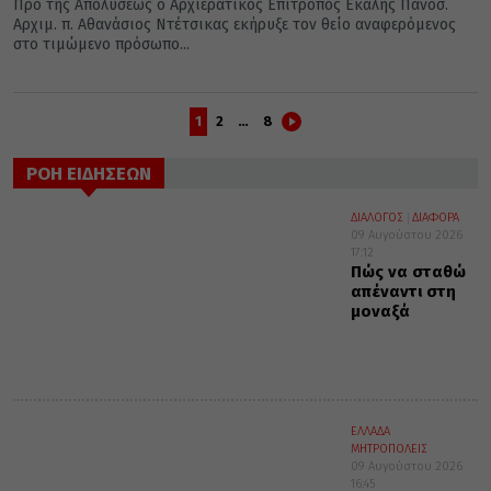
Προ της Απολύσεως ο Αρχιερατικός Επίτροπος Εκάλης Πανοσ.
Αρχιμ. π. Αθανάσιος Ντέτσικας εκήρυξε τον θείο αναφερόμενος
στο τιμώμενο πρόσωπο...
1
2
…
8
ΡΟΗ ΕΙΔΗΣΕΩΝ
ΔΙΑΛΟΓΟΣ
ΔΙΑΦΟΡΑ
09 Αυγούστου 2026
17:12
Πώς να σταθώ
απέναντι στη
μοναξά
ΕΛΛΑΔΑ
ΜΗΤΡΟΠΟΛΕΙΣ
09 Αυγούστου 2026
16:45