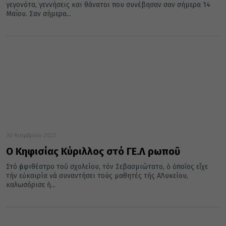
γεγονότα, γεννήσεις και θάνατοι που συνέβησαν σαν σήμερα 14
Μαΐου. Σαν σήμερα...
30 Νοεμβρίου 2023
Ο Κηφισίας Κύριλλος στό ΓΕ.Λ Ὠρωποῦ
Στό ἀμφιθέατρο τοῦ σχολείου, τόν Σεβασμιώτατο, ὁ ὁποῖος εἶχε
τήν εὐκαιρία νά συναντήσει τούς μαθητές τῆς Α΄Λυκείου,
καλωσόρισε ἡ...