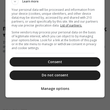
Learn more
Your personal data will be processed and information from
your device (cookies, unique identifiers, and other device
data) may be stored by, accessed by and shared with 210
partners, or used specifically by this site. We and our partners
31 Οκτωβρίου 2023
may use precise geolocation data.
List of partners.
Πανηγυρικός Εσπερινός εορτής Αγίας Ταβιθάς
Some vendors may process your personal data on the basis
της ελεήμονος στη Μητρόπολη Κηφισίας
of legitimate interest, which you can object to by managing
your options below. Look for a link at the bottom of this page
Στην προσφώνηση του ο Σεβασμιώτατος Ποιμενάρχης,
or in the site menu to manage or withdraw consent in privacy
αναφέρθηκε σύντομα στον βίο της εορταζομένης Αγίας και μέσα
and cookie settings.
από την Πατερική σοφία...
Consent
Do not consent
Manage options