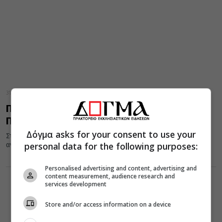
31 Οκτωβρίου 2023
Πανήγυρις Ιερού Ναού Αγίου Δημητρίου
Πολιούχου Κηφισιάς
Δόγμα asks for your consent to use your
Στο κήρυγμά του ο Σεβασμιώτατος Μητροπολίτης κ. Θεόκλητος
personal data for the following purposes:
αναφέρθηκε τόσο στον βίο, όσο και σε θαύματα του Αγίου...
Personalised advertising and content, advertising and
content measurement, audience research and
services development
Store and/or access information on a device