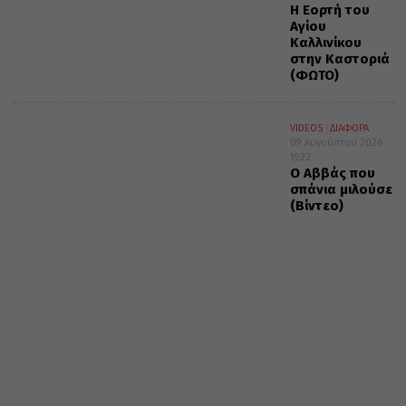
Η Εορτή του
Αγίου
Καλλινίκου
στην Καστοριά
(ΦΩΤΟ)
VIDEOS
ΔΙΑΦΟΡΑ
09 Αυγούστου 2026
15:22
Ο Αββάς που
σπάνια μιλούσε
(Βίντεο)