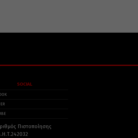
SOCIAL
OOK
TER
UBE
ριθμός Πιστοποίησης
.Η.Τ.242032