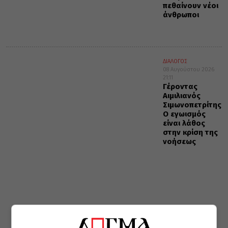
πεθαίνουν νέοι
άνθρωποι
ΔΙΑΛΟΓΟΣ
08 Αυγούστου 2026
21:11
Γέροντας
Αιμιλιανός
Σιμωνοπετρίτης:
Ο εγωισμός
είναι λάθος
στην κρίση της
νοήσεως