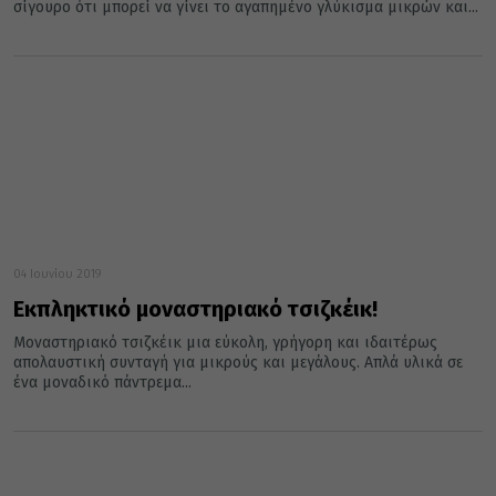
σίγουρο ότι μπορεί να γίνει το αγαπημένο γλύκισμα μικρών και...
04 Ιουνίου 2019
Εκπληκτικό μοναστηριακό τσιζκέικ!
Μοναστηριακό τσιζκέικ μια εύκολη, γρήγορη και ιδαιτέρως
απολαυστική συνταγή για μικρούς και μεγάλους. Απλά υλικά σε
ένα μοναδικό πάντρεμα...