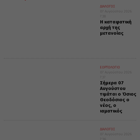
ΔΙΑΛΟΓΟΣ
07 Αυγούστου 2026
7:38
Η καταφατική
αρχή της
μετανοίας
ΕΟΡΤΟΛΟΓΙΟ
07 Αυγούστου 2026
7:37
Σήμερα 07
Αυγούστου
τιμάται ο Όσιος
Θεοδόσιος ο
νέος, ο
ιαματικός
ΔΙΑΛΟΓΟΣ
07 Αυγούστου 2026
7:36