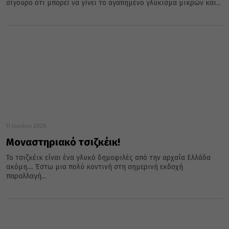
σίγουρο ότι μπορεί να γίνει το αγαπημένο γλύκισμα μικρών και...
11 Ιουνίου 2020
Μοναστηριακό τσιζκέικ!
Το τσιζκέικ είναι ένα γλυκό δημοφιλές από την αρχαία Ελλάδα
ακόμη.... Έστω μια πολύ κοντινή στη σημερινή εκδοχή
παραλλαγή...