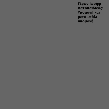
Γέρων Ιωσήφ
Βατοπαιδινός:
Υπομονή και
μετά…πάλι
υπομονή