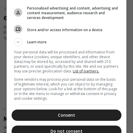
Personalised advertising and content, advertising and
28 Φεβρουαρίου 2019
content measurement, audience research and
Θεϊκό μοναστηριακό γαλακτομπούρεκο!
services development
Θεϊκό μοναστηριακό γαλακτομπούρεκο: Η καλύτερη συνταγή για
Store and/or access information on a device
ένα... τρεμουλιαστό γαλακτομπούρεκο, με αφράτη κρέμα και
τραγανό φύλλο. Δοκιμάστε το και...
Learn more
Your personal data will be processed and information from
your device (cookies, unique identifiers, and other device
data) may be stored by, accessed by and shared with 210
partners, or used specifically by this site. We and our partners
may use precise geolocation data.
List of partners.
Some vendors may process your personal data on the basis
of legitimate interest, which you can object to by managing
your options below. Look for a link at the bottom of this page
or in the site menu to manage or withdraw consent in privacy
and cookie settings.
11 Φεβρουαρίου 2019
Consent
Μοναστηριακό τσιζκέικ
Μοναστηριακό τσιζκέικ μια εύκολη, γρήγορη και ιδαιτέρως
Do not consent