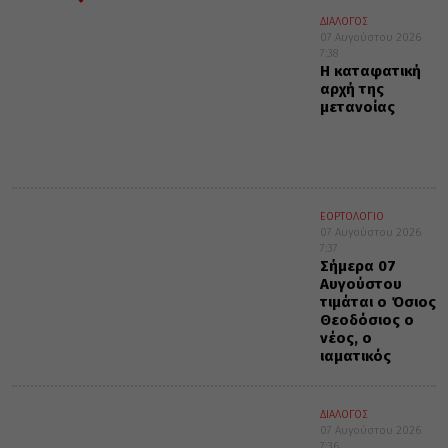
ΔΙΑΛΟΓΟΣ
07 Αυγούστου 2026
7:38
Η καταφατική
αρχή της
μετανοίας
ΕΟΡΤΟΛΟΓΙΟ
07 Αυγούστου 2026
7:37
Σήμερα 07
Αυγούστου
τιμάται ο Όσιος
Θεοδόσιος ο
νέος, ο
ιαματικός
ΔΙΑΛΟΓΟΣ
07 Αυγούστου 2026
7:36