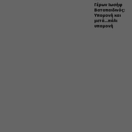
Γέρων Ιωσήφ
Βατοπαιδινός:
Υπομονή και
μετά…πάλι
υπομονή