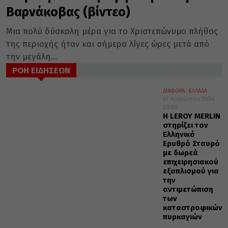
Βαρνάκοβας (βίντεο)
Μια πολύ δύσκολη μέρα για το Χριστεπώνυμο πλήθος
της περιοχής ήταν και σήμερα λίγες ώρες μετά από
την μεγάλη...
ΡΟΗ ΕΙΔΗΣΕΩΝ
ΔΙΑΦΟΡΑ
ΕΛΛΑΔΑ
07 Αυγούστου 2026
20:00
Η LEROY MERLIN
στηρίζει τον
Ελληνικό
Ερυθρό Σταυρό
με δωρεά
επιχειρησιακού
εξοπλισμού για
την
αντιμετώπιση
των
καταστροφικών
πυρκαγιών