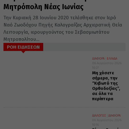
Μητρόπολη Νέας Ιωνίας
Την Κυριακή 28 Ιουνίου 2020 τελέσθηκε στον Ιερό
Ναό Ζωοδόχου Πηγής Καλογραίζας Αρχιερατική Θεία
Λειτουργία, ιερουργούντος του Σεβασμιωτάτου
Μητροπολίτου...
ΡΟΗ ΕΙΔΗΣΕΩΝ
ΔΙΑΦΟΡΑ
ΕΛΛΑΔΑ
06 Αυγούστου 2026
10:27
Μη χάσετε
σήμερα, την
“Κιβωτό της
Ορθοδοξίας”,
σε όλα τα
περίπτερα
ΔΙΑΛΟΓΟΣ
ΔΙΑΦΟΡΑ
06 Αυγούστου 2026
10:16