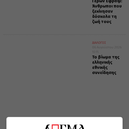
Γέρων Εφραίμ:
Άνθρωποι που
ξεκίνησαν
δύσκολα τη
ζωή τους
ΔΙΑΛΟΓΟΣ
06 Αυγούστου 2026
10:15
Το βίωμα της
ελληνικής
εθνικής
συνείδησης