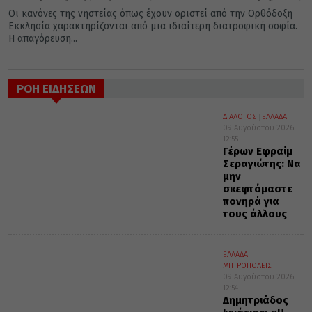
Οι κανόνες της νηστείας όπως έχουν οριστεί από την Ορθόδοξη
Εκκλησία χαρακτηρίζονται από μια ιδιαίτερη διατροφική σοφία.
Η απαγόρευση...
ΡΟΗ ΕΙΔΗΣΕΩΝ
ΔΙΑΛΟΓΟΣ
ΕΛΛΑΔΑ
09 Αυγούστου 2026
12:55
Γέρων Εφραίμ
Σεραγιώτης: Να
μην
σκεφτόμαστε
πονηρά για
τους άλλους
ΕΛΛΑΔΑ
ΜΗΤΡΟΠΟΛΕΙΣ
09 Αυγούστου 2026
12:54
Δημητριάδος