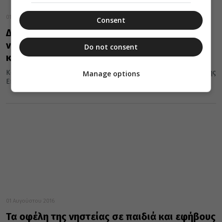
01 Αυγούστου 2019
Consent
Δεκαπενταύγουστος: Επιτρέπεται να
νηστεύουν παιδιά έως 12 ετών πριν
Do not consent
κοινωνήσουν
Κατ’ αρχήν πρέπει να τονίσουμε ότι είναι αρχαιότατος θεσμός της
Manage options
Εκκλησίας η συμμετοχή και των παιδιών στη Θεία Κοινωνία,...
01 Αυγούστου 2016
Τα οφέλη της νηστείας σε παιδιά και εφήβους