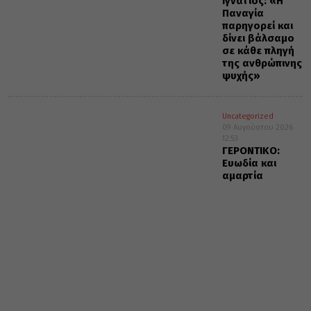
Ιγνάτιος: «Η
Παναγία
παρηγορεί και
δίνει βάλσαμο
σε κάθε πληγή
της ανθρώπινης
ψυχής»
Uncategorized
09 Αυγούστου 2026
12:53
ΓΕΡΟΝΤΙΚΟ:
Ευωδία και
αμαρτία