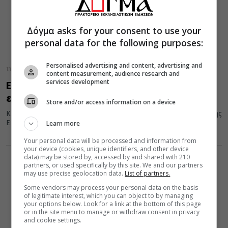
Δόγμα asks for your consent to use your
personal data for the following purposes:
Personalised advertising and content, advertising and
13 Δεκεμβρίου 2019
content measurement, audience research and
services development
Επιτρέπεται να νηστεύουν παιδιά έως 12
ετών πριν κοινωνήσουν
Store and/or access information on a device
Κατ’ αρχήν πρέπει να τονίσουμε ότι είναι αρχαιότατος θεσμός της
Εκκλησίας η συμμετοχή και των παιδιών στη Θεία Κοινωνία,...
Learn more
Your personal data will be processed and information from
your device (cookies, unique identifiers, and other device
data) may be stored by, accessed by and shared with 210
partners, or used specifically by this site. We and our partners
may use precise geolocation data.
List of partners.
Some vendors may process your personal data on the basis
of legitimate interest, which you can object to by managing
your options below. Look for a link at the bottom of this page
or in the site menu to manage or withdraw consent in privacy
and cookie settings.