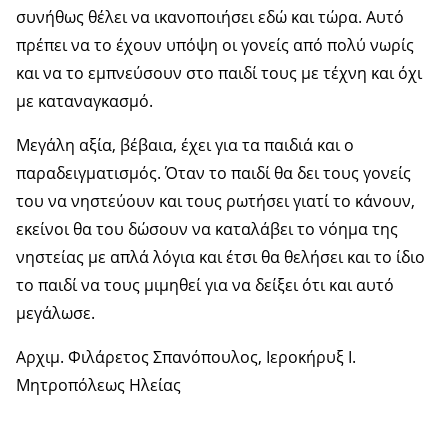
συνήθως θέλει να ικανοποιήσει εδώ και τώρα. Αυτό
πρέπει να το έχουν υπόψη οι γονείς από πολύ νωρίς
και να το εμπνεύσουν στο παιδί τους με τέχνη και όχι
με καταναγκασμό.
Μεγάλη αξία, βέβαια, έχει για τα παιδιά και ο
παραδειγματισμός. Όταν το παιδί θα δει τους γονείς
του να νηστεύουν και τους ρωτήσει γιατί το κάνουν,
εκείνοι θα του δώσουν να καταλάβει το νόημα της
νηστείας με απλά λόγια και έτσι θα θελήσει και το ίδιο
το παιδί να τους μιμηθεί για να δείξει ότι και αυτό
μεγάλωσε.
Αρχιμ. Φιλάρετος Σπανόπουλος, Ιεροκήρυξ Ι.
Μητροπόλεως Ηλείας